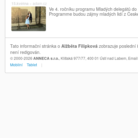
15.května
»
adam.cz
Ve 4. ročníku programu Mladých delegátů do
Programme budou zájmy mladých lidí z České 
Tato informační stránka o
Alžběta Filipková
zobrazuje poslední i
není redigován.
© 2000-2026
ANNECA s.r.o.
, Klíšská 977/77, 400 01 Ústí nad Labem,
Email
Mobilní
Tablet
|