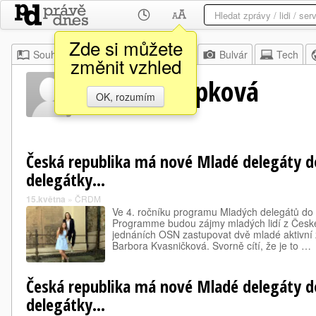
Zde si můžete
Souhrn
Moje
Z domova
Bulvár
Tech
změnit vzhled
Alžběta Filipková
OK, rozumím
Česká republika má nové Mladé delegáty d
delegátky…
15.května
»
ČRDM
Ve 4. ročníku programu Mladých delegátů d
Programme budou zájmy mladých lidí z České
jednáních OSN zastupovat dvě mladé aktivní ž
Barbora Kvasničková. Svorně cítí, že je to …
Česká republika má nové Mladé delegáty d
delegátky...