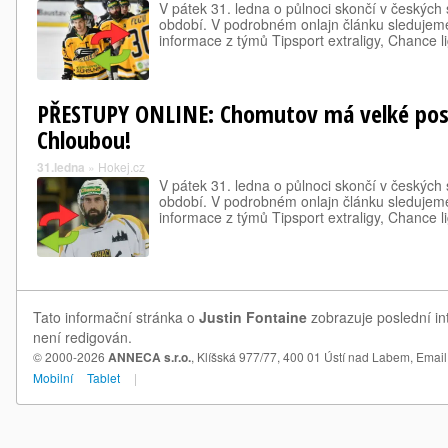
V pátek 31. ledna o půlnoci skončí v českých
období. V podrobném onlajn článku sledujeme
informace z týmů Tipsport extraligy, Chance ligy
PŘESTUPY ONLINE: Chomutov má velké posil
Chloubou!
31.ledna
»
Hokej.cz
V pátek 31. ledna o půlnoci skončí v českých
období. V podrobném onlajn článku sledujeme
informace z týmů Tipsport extraligy, Chance ligy
Tato informační stránka o
Justin Fontaine
zobrazuje poslední in
není redigován.
© 2000-2026
ANNECA s.r.o.
, Klíšská 977/77, 400 01 Ústí nad Labem,
Email
Mobilní
Tablet
|