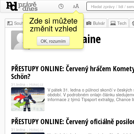
Zde si můžete
Souhrn
Moje
Z domova
Bulvár
Tech
změnit vzhled
Justin Fontaine
OK, rozumím
PŘESTUPY ONLINE: Červený hráčem Komety.
Schön?
31.ledna
»
Hokej.cz
V pátek 31. ledna o půlnoci skončí v českých
období. V podrobném onlajn článku sledujeme
informace z týmů Tipsport extraligy, Chance ligy
PŘESTUPY ONLINE: Červený oficiálně posil
31.ledna
»
Hokej.cz