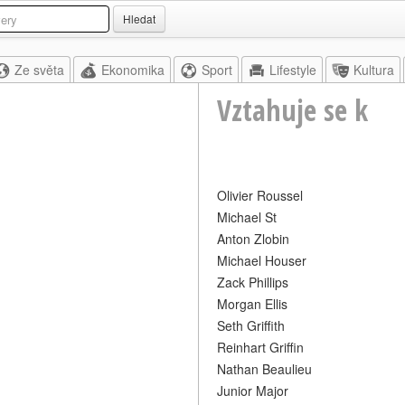
Hledat
Ze světa
Ekonomika
Sport
Lifestyle
Kultura
Vztahuje se k
Olivier Roussel
Michael St
Anton Zlobin
Michael Houser
Zack Phillips
Morgan Ellis
Seth Griffith
Reinhart Griffin
Nathan Beaulieu
Junior Major