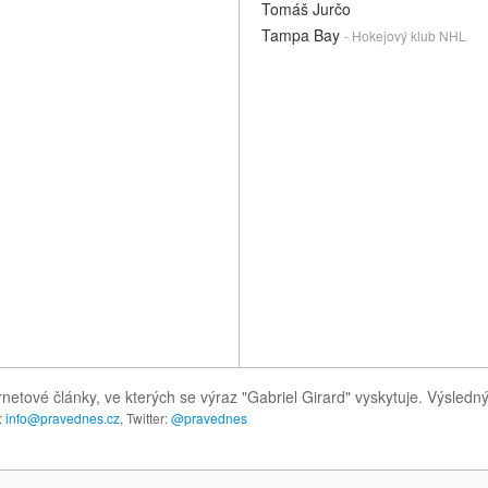
Tomáš Jurčo
Tampa Bay
- Hokejový klub NHL
rnetové články, ve kterých se výraz "Gabriel Girard" vyskytuje. Výsled
:
info@pravednes.cz
, Twitter:
@pravednes