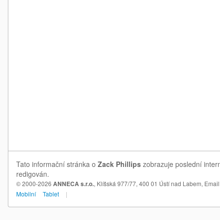
Tato informační stránka o
Zack Phillips
zobrazuje poslední intern
redigován.
© 2000-2026
ANNECA s.r.o.
, Klíšská 977/77, 400 01 Ústí nad Labem,
Email
Mobilní
Tablet
|