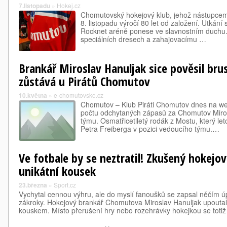
7.listopadu
»
Hokej.cz
Chomutovský hokejový klub, jehož nástupcem j
8. listopadu výročí 80 let od založení. Utkán
Rocknet aréně ponese ve slavnostním duchu.
speciálních dresech a zahajovacímu …
Brankář Miroslav Hanuljak sice pověsil brus
zůstává u Pirátů Chomutov
10.května
»
e-chomutovsko.cz
Chomutov – Klub Piráti Chomutov dnes na we
počtu odchytaných zápasů za Chomutov Miros
týmu. Osmatřicetiletý rodák z Mostu, který let
Petra Freiberga v pozici vedoucího týmu.…
Ve fotbale by se neztratil! Zkušený hokejo
unikátní kousek
23.března
»
Sport.cz
Vychytal cennou výhru, ale do myslí fanoušků se zapsal něčím 
zákroky. Hokejový brankář Chomutova Miroslav Hanuljak upouta
kouskem. Místo přerušení hry nebo rozehrávky hokejkou se totiž 