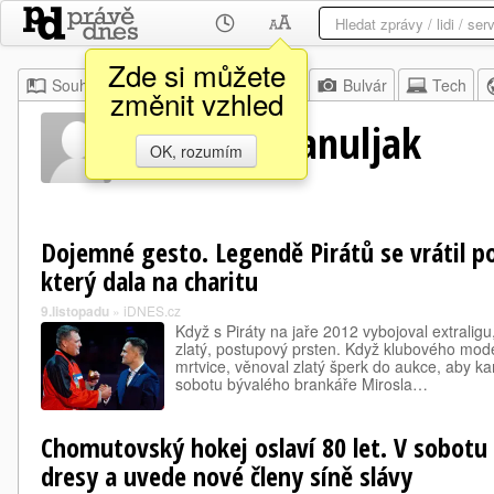
Zde si můžete
Souhrn
Moje
Z domova
Bulvár
Tech
změnit vzhled
Miroslav Hanuljak
OK, rozumím
Dojemné gesto. Legendě Pirátů se vrátil p
který dala na charitu
9.listopadu
»
iDNES.cz
Když s Piráty na jaře 2012 vybojoval extraligu,
zlatý, postupový prsten. Když klubového mode
mrtvice, věnoval zlatý šperk do aukce, aby 
sobotu bývalého brankáře Mirosla…
Chomutovský hokej oslaví 80 let. V sobotu 
dresy a uvede nové členy síně slávy