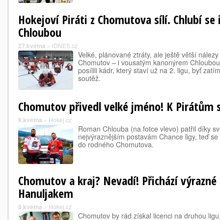
Hokejoví Piráti z Chomutova sílí. Chlubí se
Chloubou
27.května
»
iDNES.cz
Velké, plánované ztráty, ale ještě větší nálezy 
Chomutov – i vousatým kanonýrem Chloubou se
posílili kádr, který staví už na 2. ligu, byť zatí
soutěž.
Chomutov přivedl velké jméno! K Pirátům s
9.května
»
Hokej.cz
Roman Chlouba (na fotce vlevo) patřil díky s
nejvýraznějším postavám Chance ligy, teď se
do rodného Chomutova.
Chomutov a kraj? Nevadí! Přichází výrazné p
Hanuljakem
8.května
»
Hokej.cz
Chomutov by rád získal licenci na druhou ligu