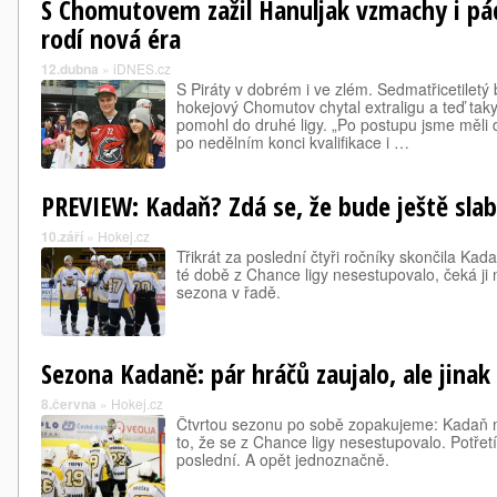
S Chomutovem zažil Hanuljak vzmachy i pá
rodí nová éra
12.dubna
»
iDNES.cz
S Piráty v dobrém i ve zlém. Sedmatřicetiletý
hokejový Chomutov chytal extraligu a teď tak
pomohl do druhé ligy. „Po postupu jsme měli 
po nedělním konci kvalifikace i …
PREVIEW: Kadaň? Zdá se, že bude ještě slabš
10.září
»
Hokej.cz
Třikrát za poslední čtyři ročníky skončila Kad
té době z Chance ligy nesestupovalo, čeká ji 
sezona v řadě.
Sezona Kadaně: pár hráčů zaujalo, ale jinak
8.června
»
Hokej.cz
Čtvrtou sezonu po sobě zopakujeme: Kadaň má 
to, že se z Chance ligy nesestupovalo. Potřetí
poslední. A opět jednoznačně.