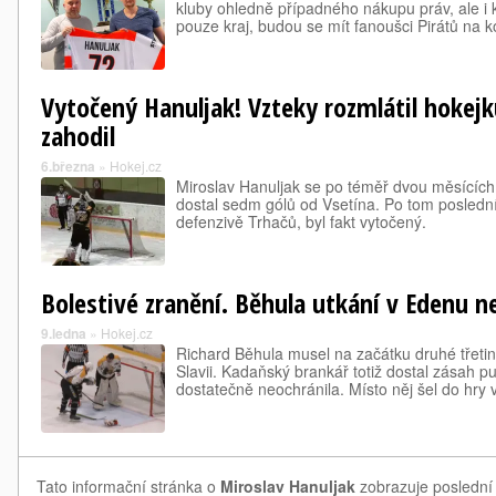
kluby ohledně případného nákupu práv, ale i k
pouze kraj, budou se mít fanoušci Pirátů na ko
Vytočený Hanuljak! Vzteky rozmlátil hokejku
zahodil
6.března
»
Hokej.cz
Miroslav Hanuljak se po téměř dvou měsících
dostal sedm gólů od Vsetína. Po tom poslední
defenzivě Trhačů, byl fakt vytočený.
Bolestivé zranění. Běhula utkání v Edenu n
9.ledna
»
Hokej.cz
Richard Běhula musel na začátku druhé třetin
Slavii. Kadaňský brankář totiž dostal zásah 
dostatečně neochránila. Místo něj šel do hry 
Tato informační stránka o
Miroslav Hanuljak
zobrazuje poslední 