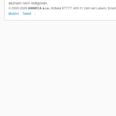
seznam není redigován.
© 2000-2026
ANNECA s.r.o.
, Klíšská 977/77, 400 01 Ústí nad Labem,
Email
Mobilní
Tablet
|