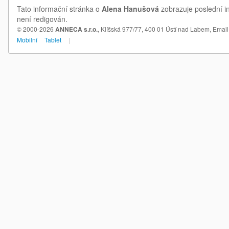
Tato informační stránka o
Alena Hanušová
zobrazuje poslední i
není redigován.
© 2000-2026
ANNECA s.r.o.
, Klíšská 977/77, 400 01 Ústí nad Labem,
Email
Mobilní
Tablet
|