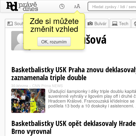
Zde si můžete
Souhrn
Moje
Z domova
Bulvár
Tech
změnit vzhled
Alena Hanušová
OK, rozumím
Basketbalistky USK Praha znovu deklasoval
zaznamenala triple double
30.března
»
CNN Prima NEWS
Úřadující šampionky i díky triple doublu kapi
suverénně vyhrály v ligovém play off i druhé čt
Hradcem Králové. Francouzská křídelnice se
podílela 13 body a 10 doskoky i asistencemi.
Basketbalistky USK opět deklasovaly Hrade
Brno vyrovnal