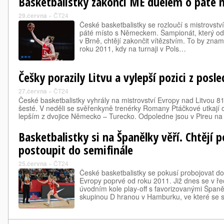
Basketbalistky zakončí ME duelem o páté
29.června
»
ČT24
České basketbalistky se rozloučí s mistrovst
páté místo s Německem. Šampionát, který ods
v Brně, chtějí zakončit vítězstvím. To by zna
roku 2011, kdy na turnaji v Pols…
Češky porazily Litvu a vylepší pozici z pos
27.června
»
ČT24
České basketbalistky vyhrály na mistrovství Evropy nad Litvou 8
šesté. V neděli se svěřenkyně trenérky Romany Ptáčkové utkají 
lepším z dvojice Německo – Turecko. Odpoledne jsou v Pireu n
Basketbalistky si na Španělky věří. Chtějí p
postoupit do semifinále
25.června
»
ČT24
České basketbalistky se pokusí probojovat do 
Evropy poprvé od roku 2011. Již dnes se v ře
úvodním kole play-off s favorizovanými Španě
skupinou D hranou v Hamburku, ve které se