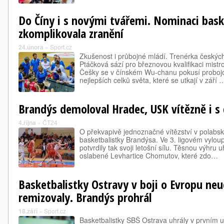
Do Číny i s novými tvářemi. Nominaci bask
zkomplikovala zranění
24.února
»
Sport.cz
Zkušenost i průbojné mládí. Trenérka český
Ptáčková sází pro březnovou kvalifikaci mistr
Češky se v čínském Wu-chanu pokusí probojo
nejlepších celků světa, které se utkají v září 
Brandýs demoloval Hradec, USK vítězně i s 
4.října
»
ČT24
O překvapivě jednoznačné vítězství v polabs
basketbalistky Brandýsa. Ve 3. ligovém vylou
potvrdily tak svoji letošní sílu. Těsnou výhru 
oslabené Levhartice Chomutov, které zdo…
Basketbalistky Ostravy v boji o Evropu neu
remizovaly. Brandýs prohrál
18.září
»
Sport.cz
Basketbalistky SBŠ Ostrava uhrály v prvním u