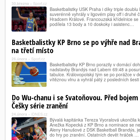
30.března
»
Sport.cz
Basketbalistky USK Praha i díky triple doublu
suverénně vyhrály v ligovém play off i druhé čt
Hradcem Králové. Francouzská křídelnice se
podílela 13 body a 10 doskoky i asistenc…
Basketbalistky KP Brno se po výhře nad B
na třetí místo
26.února
»
Sport.cz
Basketbalistky KP Brno porazily v domácí dohr
nadstavby Brandýs nad Labem 69:48 a posunul
tabulce. Královopolský tým se po porážce v de
vítěznou vlnu a vyhrál pátý z posledních šest
Do Wu-chanu i se Svatoňovou. Před bojem 
Češky série zranění
24.února
»
iDNES.cz
Bývalá kapitánka Tereza Vyoralová ukončila k
Anežka Kopecká z KP Brno a nominace se netýk
Aleny Hanušové z DSK Basketball Brandýs, jež
do hry po zranění. Ostatních devět hráček …