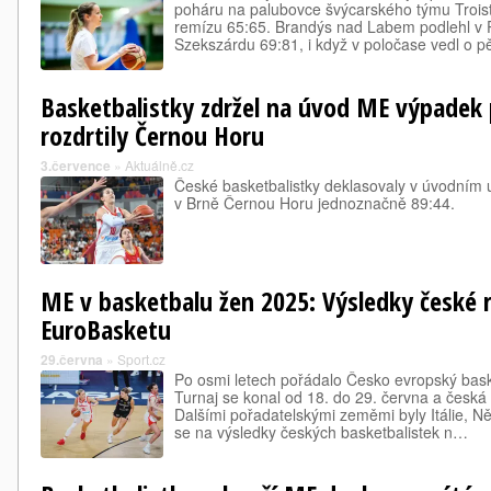
poháru na palubovce švýcarského týmu Troist
remízu 65:65. Brandýs nad Labem podlehl 
Szekszárdu 69:81, i když v poločase vedl o p
Basketbalistky zdržel na úvod ME výpadek
rozdrtily Černou Horu
3.července
»
Aktuálně.cz
České basketbalistky deklasovaly v úvodním u
v Brně Černou Horu jednoznačně 89:44.
ME v basketbalu žen 2025: Výsledky české 
EuroBasketu
29.června
»
Sport.cz
Po osmi letech pořádalo Česko evropský bas
Turnaj se konal od 18. do 29. června a česká
Dalšími pořadatelskými zeměmi byly Itálie, 
se na výsledky českých basketbalistek n…