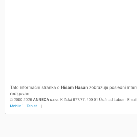
Tato informační stránka o
Hišám Hasan
zobrazuje poslední inter
redigován.
© 2000-2026
ANNECA s.r.o.
, Klíšská 977/77, 400 01 Ústí nad Labem,
Email
Mobilní
Tablet
|