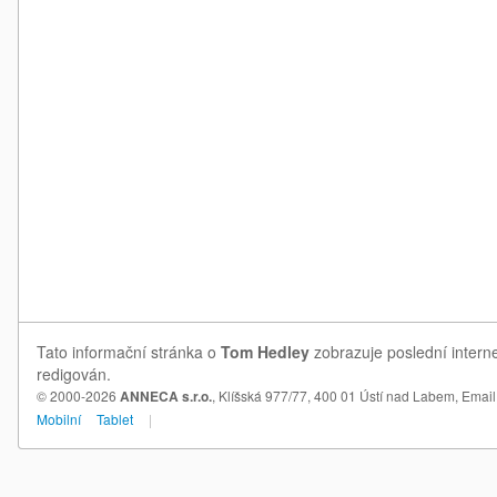
Tato informační stránka o
Tom Hedley
zobrazuje poslední intern
redigován.
© 2000-2026
ANNECA s.r.o.
, Klíšská 977/77, 400 01 Ústí nad Labem,
Email
Mobilní
Tablet
|