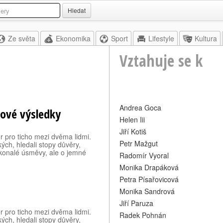
Hledat
Ze světa
Ekonomika
Sport
Lifestyle
Kultura
Vztahuje se k
Andrea Goca
kové výsledky
Helen Iii
Jiří Kotiš
or pro ticho mezi dvěma lidmi.
Petr Mažgut
kých, hledali stopy důvěry,
okonalé úsměvy, ale o jemné
Radomír Vyoral
Monika Drapáková
Petra Písařovicová
Monika Sandrová
Jiří Paruza
or pro ticho mezi dvěma lidmi.
Radek Pohnán
kých, hledali stopy důvěry,