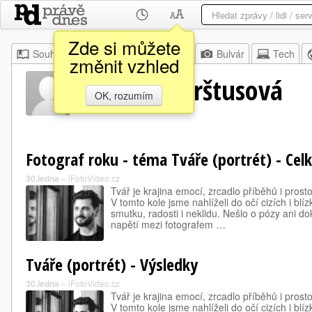
Zde si můžete
Souhrn
Moje
Z domova
Bulvár
Tech
změnit vzhled
Martina Herštusová
OK, rozumím
Fotograf roku - téma Tváře (portrét) - Cel
30.ledna
»
iFotoVideo.cz
Tvář je krajina emocí, zrcadlo příběhů i prost
V tomto kole jsme nahlíželi do očí cizích i blíz
smutku, radosti i neklidu. Nešlo o pózy ani d
napětí mezi fotografem …
Tváře (portrét) - Výsledky
30.ledna
»
iFotoVideo.cz
Tvář je krajina emocí, zrcadlo příběhů i prost
V tomto kole jsme nahlíželi do očí cizích i blíz