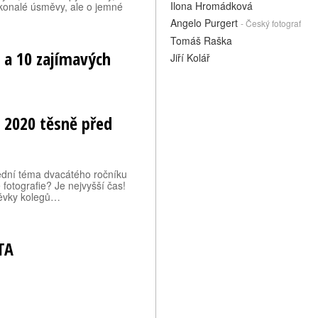
Ilona Hromádková
okonalé úsměvy, ale o jemné
Angelo Purgert
- Český fotograf
Tomáš Raška
 a 10 zajímavých
Jiří Kolář
 2020 těsně před
lední téma dvacátého ročníku
otografie? Je nejvyšší čas!
spěvky kolegů…
TA