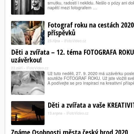
smutku, radosti i neklidu. Nešlo o pózy ani d
napětí mezi fotografem …
Fotograf roku na cestách 2020
příspěvků
25.října
»
iFotoVideo.cz
Děti a zvířata – 12. téma FOTOGRAFA ROKU
uzávěrkou!
22.září
»
iFotoVideo.cz
Už tuto neděli, 27. 9. 2020 má uzávěrku pos
soutěže FOTOGRAF ROKU. Už jste vložili své f
A podívejte se pro inspiraci na kreativní pří
Děti a zvířata a vaše KREATIVI
13.srpna
»
iFotoVideo.cz
Známe Osobnosti města český brod 2020