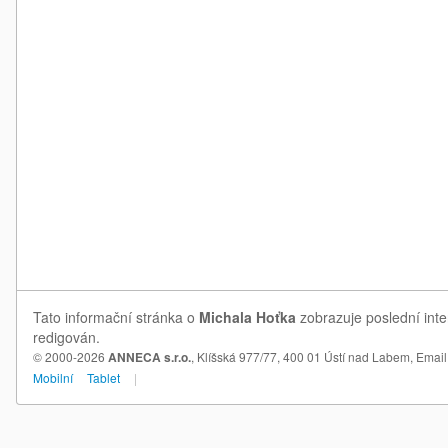
Tato informační stránka o
Michala Hoťka
zobrazuje poslední inte
redigován.
© 2000-2026
ANNECA s.r.o.
, Klíšská 977/77, 400 01 Ústí nad Labem,
Email
Mobilní
Tablet
|