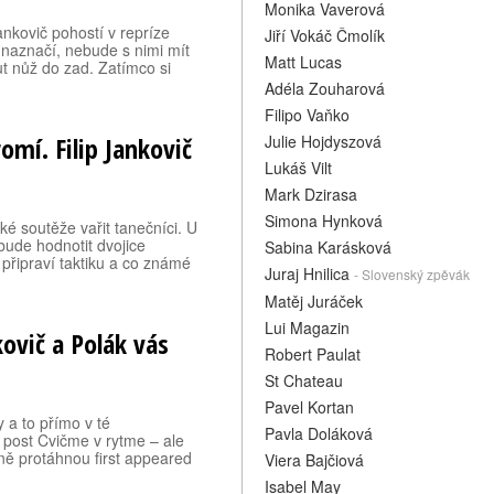
Monika Vaverová
ankovič pohostí v repríze
Jiří Vokáč Čmolík
 naznačí, nebude s nimi mít
Matt Lucas
ut nůž do zad. Zatímco si
Adéla Zouharová
Filipo Vaňko
omí. Filip Jankovič
Julie Hojdyszová
Lukáš Vilt
Mark Dzirasa
Simona Hynková
é soutěže vařit tanečníci. U
bude hodnotit dvojice
Sabina Karásková
 připraví taktiku a co známé
Juraj Hnilica
- Slovenský zpěvák
Matěj Juráček
Lui Magazin
kovič a Polák vás
Robert Paulat
St Chateau
Pavel Kortan
 a to přímo v té
Pavla Doláková
e post Cvičme v rytme – ale
dně protáhnou first appeared
Viera Bajčiová
Isabel May