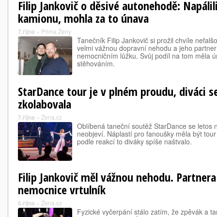
Filip Jankovič o děsivé autonehodě: Napálil
kamionu, mohla za to únava
7.října
»
Prima Ženy
Tanečník Filip Jankovič si prožil chvíle nefal
velmi vážnou dopravní nehodu a jeho partner K
nemocničním lůžku. Svůj podíl na tom měla ú
stěhováním.
StarDance tour je v plném proudu, diváci s
zkolabovala
7.října
»
Žena.cz
Oblíbená taneční soutěž StarDance se letos 
neobjeví. Náplastí pro fanoušky měla být tour
podle reakcí to diváky spíše naštvalo.
Filip Jankovič měl vážnou nehodu. Partnera
nemocnice vrtulník
6.října
»
Žena.cz
Fyzické vyčerpání stálo zatím, že zpěvák a ta