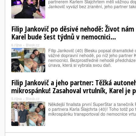
partnerem Karlem Šlajchrtem měli vážnou do
Jankovič vyvázl bez zranění, jeho partner tak
Filip Jankovič po děsivé nehodě: Život nám 
Karel bude šest týdnů v nemocnici…
6.října
»
Blesk.cz
Filip Jankovič (40) Blesku popsal dramatické c
vážné dopravní nehodě, po níž jeho partner Ka
nemocnici. Bezprostředně nehodě předcházel
únava, která si vybrala svou daň.
Filip Jankovič a jeho partner: Těžká autone
mikrospánku! Zasahoval vrtulník, Karel je p
5.října
»
Blesk.cz
Někdejší finalista první SuperStar a tanečník 
o partnera Karla Šlajchrta (40)! Toho totiž po
mikrospánku transportoval do nemocnice vrtul