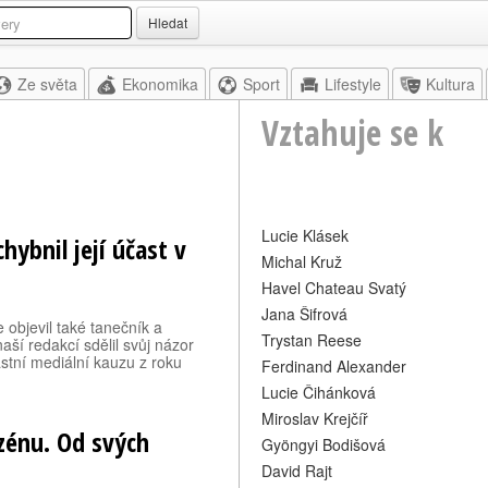
Hledat
Ze světa
Ekonomika
Sport
Lifestyle
Kultura
Vztahuje se k
Lucie Klásek
hybnil její účast v
Michal Kruž
Havel Chateau Svatý
Jana Šifrová
 objevil také tanečník a
Trystan Reese
aší redakcí sdělil svůj názor
astní mediální kauzu z roku
Ferdinand Alexander
Lucie Čihánková
Miroslav Krejčíř
azénu. Od svých
Gyöngyi Bodišová
David Rajt