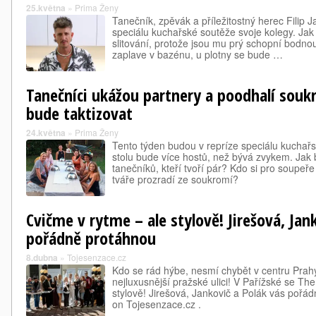
25.května
»
Prima Ženy
Tanečník, zpěvák a příležitostný herec Filip J
speciálu kuchařské soutěže svoje kolegy. Jak
slitování, protože jsou mu prý schopní bodno
zaplave v bazénu, u plotny se bude …
Tanečníci ukážou partnery a poodhalí soukr
bude taktizovat
24.května
»
Prima Ženy
Tento týden budou v repríze speciálu kuchařsk
stolu bude více hostů, než bývá zvykem. Jak 
tanečníků, kteří tvoří pár? Kdo si pro soupeře
tváře prozradí ze soukromí?
Cvičme v rytme – ale stylově! Jirešová, Jan
pořádně protáhnou
8.dubna
»
Tojesenzace.cz
Kdo se rád hýbe, nesmí chybět v centru Prahy
nejluxusnější pražské ulici! V Pařížské se Th
stylově! Jirešová, Jankovič a Polák vás pořá
on Tojesenzace.cz .