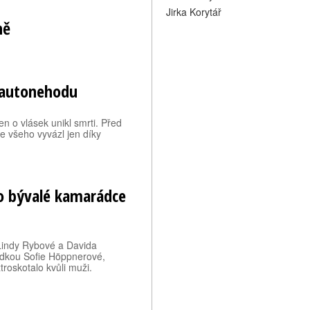
Jirka Korytář
ně
 autonehodu
n o vlásek unikl smrti. Před
e všeho vyvázl jen díky
 o bývalé kamarádce
Lindy Rybové a Davida
ádkou Sofie Höppnerové,
troskotalo kvůli muži.