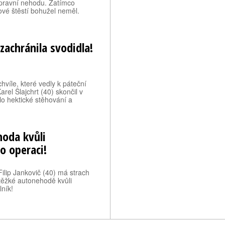
pravní nehodu. Zatímco
ové štěstí bohužel neměl.
zachránila svodidla!
hvíle, které vedly k páteční
rel Šlajchrt (40) skončil v
o hektické stěhování a
hoda kvůli
o operaci!
Filip Jankovič (40) má strach
 těžké autonehodě kvůli
ník!