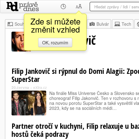
Zde si můžete
Souhrn
Moje
Z domova
Bulvár
Tech
změnit vzhled
Filip Jankovič
OK, rozumím
Filip Jankovič si rýpnul do Domi Alagii: Zpoc
SuperStar
20.června
»
eXtra.cz
Na finále Miss Universe Česko a Slovensko se
choreograf Filip Jakonvič. Ten v rozhovoru s n
na novou porotu SuperStar a také vysvětlil vl
2023, kdy se na sociálních médi…
Partner otročí v kuchyni, Filip relaxuje u b
hostů čeká podrazy