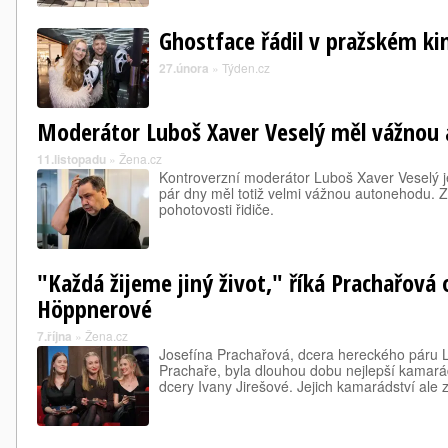
Ghostface řádil v pražském ki
27.února
»
Týden.cz
Moderátor Luboš Xaver Veselý měl vážnou
11.listopadu
»
Žena.cz
Kontroverzní moderátor Luboš Xaver Veselý je
pár dny měl totiž velmi vážnou autonehodu. Z
pohotovosti řidiče.
"Každá žijeme jiný život," říká Prachařová
Höppnerové
7.října
»
Žena.cz
Josefína Prachařová, dcera hereckého páru 
Prachaře, byla dlouhou dobu nejlepší kamar
dcery Ivany Jirešové. Jejich kamarádství ale z