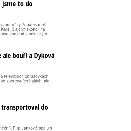
i jsme to do
šované hrůzy. V pátek měli
arel Šlajchrt skončil na
nava spojená s hektickým
e ale bouří a Dyková
na televizních obrazovkách
 po sportovních halách, ale
 transportoval do
nečník Filip Jankovič spolu s