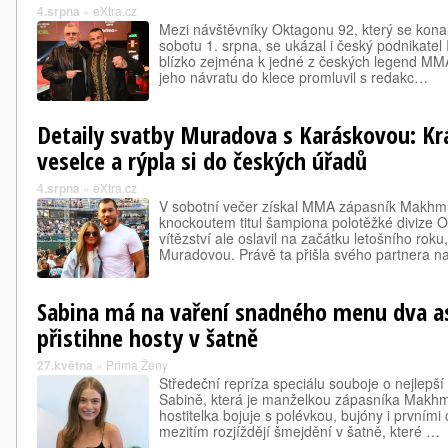
4.srpna
»
eXtra.cz
Mezi návštěvníky Oktagonu 92, který se konal
sobotu 1. srpna, se ukázal i český podnikatel 
blízko zejména k jedné z českých legend MMA
jeho návratu do klece promluvil s redakc…
Detaily svatby Muradova s Karáskovou: Kr
veselce a rýpla si do českých úřadů
4.srpna
»
eXtra.cz
V sobotní večer získal MMA zápasník Makh
knockoutem titul šampiona polotěžké divize O
vítězství ale oslavil na začátku letošního rok
Muradovou. Právě ta přišla svého partnera n
Sabina má na vaření snadného menu dva a
přistihne hosty v šatně
27.května
»
Prima Ženy
Středeční repríza speciálu souboje o nejlepší
Sabině, která je manželkou zápasníka Makh
hostitelka bojuje s polévkou, bujóny i prvními
mezitím rozjíždějí šmejdění v šatně, které …