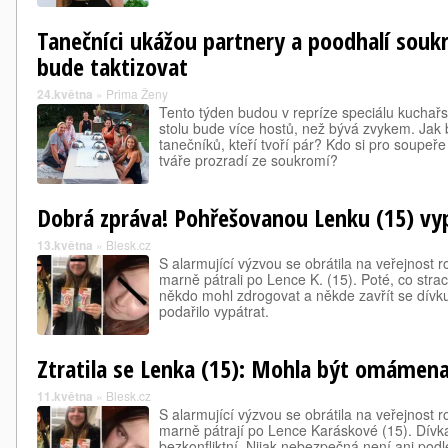
Tanečníci ukážou partnery a poodhalí soukr
bude taktizovat
24.května
»
Prima Ženy
Tento týden budou v repríze speciálu kuchařsk
stolu bude více hostů, než bývá zvykem. Jak 
tanečníků, kteří tvoří pár? Kdo si pro soupeře
tváře prozradí ze soukromí?
Dobrá zpráva! Pohřešovanou Lenku (15) vypá
13.května
»
Blesk.cz
S alarmující výzvou se obrátila na veřejnost 
marně pátrali po Lence K. (15). Poté, co strachov
někdo mohl zdrogovat a někde zavřít se dívku
podařilo vypátrat.
Ztratila se Lenka (15): Mohla být omámena
11.května
»
Blesk.cz
S alarmující výzvou se obrátila na veřejnost 
marně pátrají po Lence Karáskové (15). Dívka
bezkonfliktní. Nijak nebezpečná není ani podle