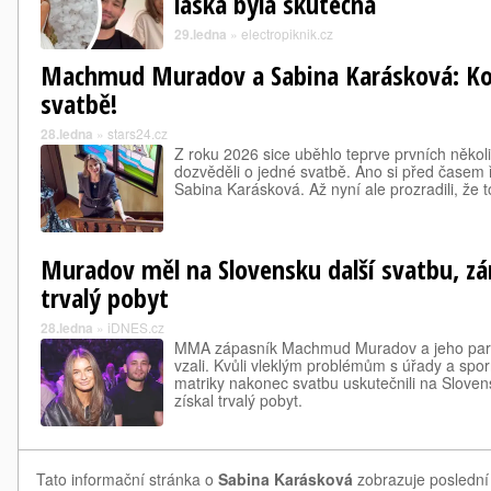
láska byla skutečná
29.ledna
»
electropiknik.cz
Machmud Muradov a Sabina Karásková: Ko
svatbě!
28.ledna
»
stars24.cz
Z roku 2026 sice uběhlo teprve prvních několi
dozvěděli o jedné svatbě. Ano si před čase
Sabina Karásková. Až nyní ale prozradili, že 
Muradov měl na Slovensku další svatbu, zá
trvalý pobyt
28.ledna
»
iDNES.cz
MMA zápasník Machmud Muradov a jeho part
vzali. Kvůli vleklým problémům s úřady a sp
matriky nakonec svatbu uskutečnili na Slove
získal trvalý pobyt.
Tato informační stránka o
Sabina Karásková
zobrazuje poslední 