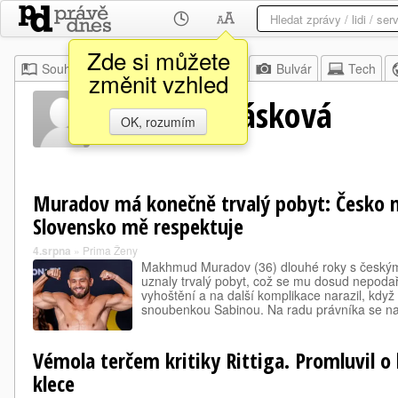
Zde si můžete
Souhrn
Moje
Z domova
Bulvár
Tech
změnit vzhled
Sabina Karásková
OK, rozumím
Muradov má konečně trvalý pobyt: Česko 
Slovensko mě respektuje
4.srpna
»
Prima Ženy
Makhmud Muradov (36) dlouhé roky s českými
uznaly trvalý pobyt, což se mu dosud nepodař
vyhoštění a na další komplikace narazil, když 
snoubenkou Sabinou. Na radu právníka se 
Vémola terčem kritiky Rittiga. Promluvil o
klece