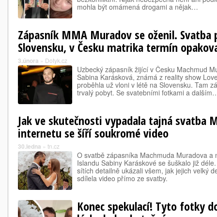
mohla být omámená drogami a nějak…
Zápasník MMA Muradov se oženil. Svatba 
Slovensku, v Česku matrika termín opakova
3.února
»
Dotyk.cz
Uzbecký zápasník žijící v Česku Machmud Mu
Sabina Karásková, známá z reality show Love 
proběhla už vloni v létě na Slovensku. Tam zá
trvalý pobyt. Se svatebními fotkami a dalším
Jak ve skutečnosti vypadala tajná svatba 
internetu se šíří soukromé video
30.ledna
»
tn.cz
O svatbě zápasníka Machmuda Muradova a ně
Islandu Sabiny Karáskové se šuškalo již déle
sítích detailně ukázali všem, jak jejich velký 
sdílela video přímo ze svatby.
Konec spekulací! Tyto fotky dok