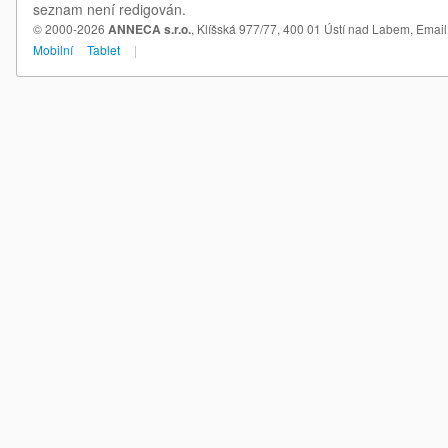
seznam není redigován.
© 2000-2026
ANNECA s.r.o.
, Klíšská 977/77, 400 01 Ústí nad Labem,
Email
Mobilní
Tablet
|