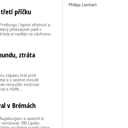
Philipp Lienhart
třetí příčku
eiburgu i ligové střetnutí a
 který překvapivě padl v
ržela si naděje na záchranu.
mundu, ztráta
nu zápasu hrál proti
zdal a v sedmé minutě
tak nevyužilo možnost
oval s Hoffe…
val v Brémách
s Augsburgem a upevnil si
n remizoval. RB Lipsko
ídalo na třetím místě Union