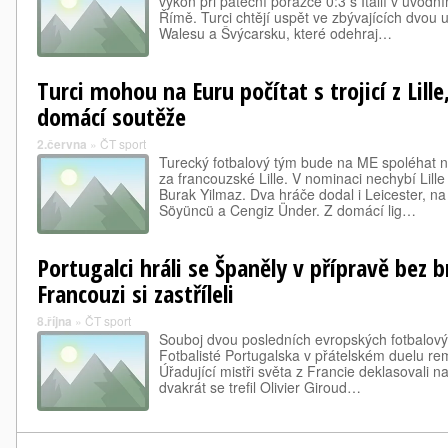
výkon při páteční porážce 0:3 s Itálií v úvodn
Římě. Turci chtějí uspět ve zbývajících dvou u
Walesu a Švýcarsku, které odehraj…
Turci mohou na Euru počítat s trojicí z Lill
domácí soutěže
2.června
»
ČT sport
Turecký fotbalový tým bude na ME spoléhat na 
za francouzské Lille. V nominaci nechybí Lille 
Burak Yilmaz. Dva hráče dodal i Leicester, n
Söyüncü a Cengiz Ünder. Z domácí lig…
Portugalci hráli se Španěly v přípravě bez b
Francouzi si zastříleli
8.října
»
ČT sport
Souboj dvou posledních evropských fotbalový
Fotbalisté Portugalska v přátelském duelu re
Úřadující mistři světa z Francie deklasovali na
dvakrát se trefil Olivier Giroud…