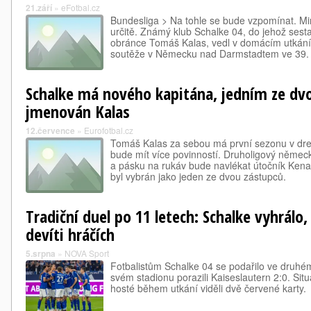
21.září
»
eFotbal.cz
Bundesliga > Na tohle se bude vzpomínat. M
určitě. Známý klub Schalke 04, do jehož sesta
obránce Tomáš Kalas, vedl v domácím utkání 
soutěže v Německu nad Darmstadtem ve 39
Schalke má nového kapitána, jedním ze dvo
jmenován Kalas
12.července
»
Eurofotbal.cz
Tomáš Kalas za sebou má první sezonu v dre
bude mít více povinností. Druholigový němec
a pásku na rukáv bude navlékat útočník Ken
byl vybrán jako jeden ze dvou zástupců.
Tradiční duel po 11 letech: Schalke vyhrálo
devíti hráčích
5.srpna
»
NOVA Sport
Fotbalistům Schalke 04 se podařilo ve druhém
svém stadionu porazili Kaiseslautern 2:0. Situ
hosté během utkání viděli dvě červené karty.