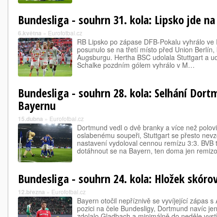
Bundesliga - souhrn 31. kola: Lipsko jde na 
6.května
»
Eurofotbal.cz
RB Lipsko po zápase DFB-Pokalu vyhrálo ve Fr
posunulo se na třetí místo před Union Berlín,
Augsburgu. Hertha BSC udolala Stuttgart a ud
Schalke pozdním gólem vyhrálo v M…
Bundesliga - souhrn 28. kola: Selhání Dort
Bayernu
15.dubna
»
Eurofotbal.cz
Dortmund vedl o dvě branky a více než polovi
oslabenému soupeři, Stuttgart se přesto nev
nastavení vydoloval cennou remízu 3:3. BVB 
dotáhnout se na Bayern, ten doma jen remiz
Bundesliga - souhrn 24. kola: Hložek skóro
12.března
»
Eurofotbal.cz
Bayern otočil nepříznivě se vyvíjející zápas 
pozici na čele Bundesligy, Dortmund navíc je
zdolalo Gladbach a minimálně do neděle vystř