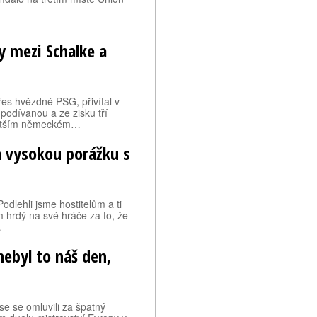
y mezi Schalke a
es hvězdné PSG, přivítal v
odívanou a ze zisku tří
jvětším německém…
a vysokou porážku s
dlehli jsme hostitelům a ti
 hrdý na své hráče za to, že
…
nebyl to náš den,
se se omluvili za špatný