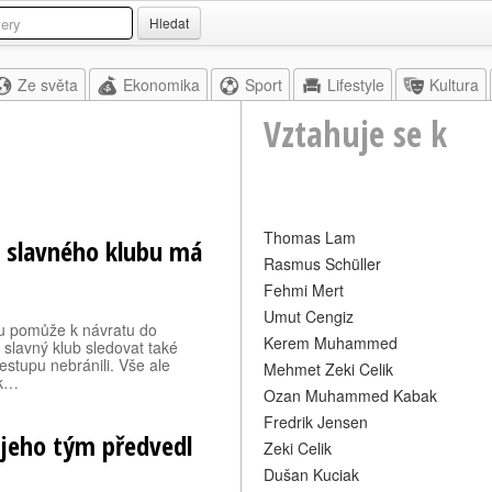
Hledat
Ze světa
Ekonomika
Sport
Lifestyle
Kultura
Vztahuje se k
Thomas Lam
 slavného klubu má
Rasmus Schüller
Fehmi Mert
Umut Cengiz
u pomůže k návratu do
Kerem Muhammed
 slavný klub sledovat také
estupu nebránili. Vše ale
Mehmet Zeki Celik
 k…
Ozan Muhammed Kabak
Fredrik Jensen
, jeho tým předvedl
Zeki Celik
Dušan Kuciak