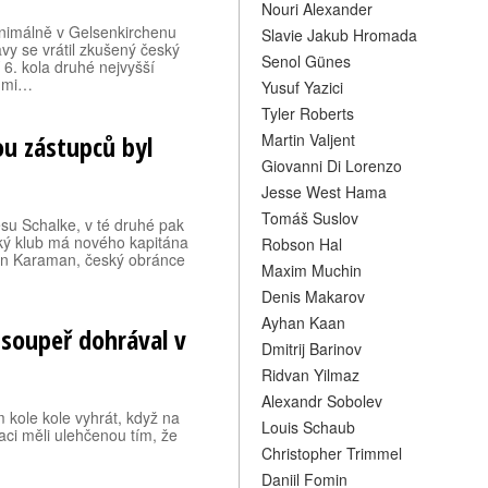
Nouri Alexander
inimálně v Gelsenkirchenu
Slavie Jakub Hromada
vy se vrátil zkušený český
Senol Günes
6. kola druhé nejvyšší
. mi…
Yusuf Yazici
Tyler Roberts
u zástupců byl
Martin Valjent
Giovanni Di Lorenzo
Jesse West Hama
Tomáš Suslov
su Schalke, v té druhé pak
ký klub má nového kapitána
Robson Hal
an Karaman, český obránce
Maxim Muchin
Denis Makarov
Ayhan Kaan
, soupeř dohrával v
Dmitrij Barinov
Ridvan Yilmaz
Alexandr Sobolev
 kole kole vyhrát, když na
Louis Schaub
aci měli ulehčenou tím, že
Christopher Trimmel
Daniil Fomin