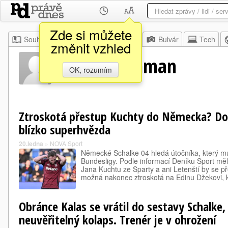
Zde si můžete
Souhrn
Moje
Z domova
Bulvár
Tech
změnit vzhled
Kenan Karaman
OK, rozumím
Ztroskotá přestup Kuchty do Německa? Do
blízko superhvězda
20.ledna
»
NOVA Sport
Německé Schalke 04 hledá útočníka, který m
Bundesligy. Podle informací Deníku Sport měl
Jana Kuchtu ze Sparty a ani Letenští by se př
možná nakonec ztroskotá na Edinu Džekovi,
Obránce Kalas se vrátil do sestavy Schalke
neuvěřitelný kolaps. Trenér je v ohrožení