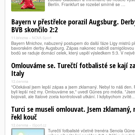
Berlín. Frankfurt se rozešel smírně se …
Bayern v přestřelce porazil Augsburg. Derb
BVB skončilo 2:2
11.března
»
NOVA Sport
Bayern Mnichov, nabuzený postupem do další fáze Ligy mistrů př
bavorském derby Augsburg. Zápas nakonec nabídl osmigólovou p
bodů se raduje domácí celek, který uspěl výsledkem 5:3. V ne
Omlouváme se. Turečtí fotbalisté se kají z
Italy
12.června
"Očekával jsem lepší zápas a jsem zklamaný. Nebyl to náš den. Po
byli lepší než my. Omlouváme se," uvedl Günes pro média. "Jsem
bojovali, ale Italové zcela kontrolovali utkání. I kdybychom zvítě
Turci se museli omlouvat. Jsem zklamaný, 
řekl kouč
12.června
»
iSport.cz
Turečtí fotbalisté včetně trenéra Senola Güne