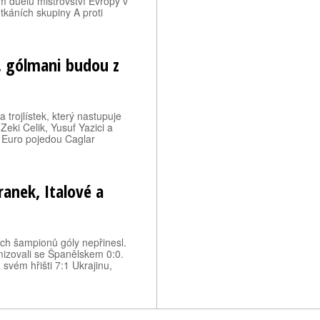
ím duelu mistrovství Evropy v
tkáních skupiny A proti
e, gólmani budou z
trojlístek, který nastupuje
Zeki Celik, Yusuf Yazici a
a Euro pojedou Caglar
ranek, Italové a
ch šampionů góly nepřinesl.
mizovali se Španělskem 0:0.
 svém hřišti 7:1 Ukrajinu,