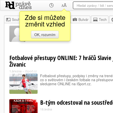
Zde si můžete
Souhrn
Moje
Z domova
Bulvár
Tech
změnit vzhled
Boris Koffi
OK, rozumím
Fotbalové přestupy ONLINE: 7 hráčů Slavie
Živanic
1.března
»
iSport.cz
Fotbalové přestupy, podpisy i změny na trené
co o světovém i českém fotbale na přestupové
sledujeme ONLINE na iSport.cz.
B-tým odcestoval na soustřed
18.ledna