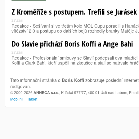
Z Kroměříže s postupem. Trefili se Jurásek 
27.září
Redakce - Sešívaní si ve třetím kole MOL Cupu poradili s Hanáck
vítězství 2:0 a postupu do dalších bojů rozhodly branky Matěje 
Do Slavie přichází Boris Koffi a Ange Bahi
27.září
Redakce - Profesionální smlouvy se Slavií podepsali dva mladíci 
Koffi a Clark Bahi, kteří uspěli na zkoušce a stali se natrvalo hrá
Tato informační stránka o
Boris Koffi
zobrazuje poslední internet
redigován.
© 2000-2026
ANNECA s.r.o.
, Klíšská 977/77, 400 01 Ústí nad Labem,
Email
Mobilní
Tablet
|