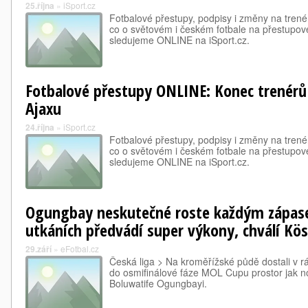
25.října
»
iSport.cz
Fotbalové přestupy, podpisy i změny na trené
co o světovém i českém fotbale na přestupové
sledujeme ONLINE na iSport.cz.
Fotbalové přestupy ONLINE: Konec trenérů v
Ajaxu
24.října
»
iSport.cz
Fotbalové přestupy, podpisy i změny na trené
co o světovém i českém fotbale na přestupové
sledujeme ONLINE na iSport.cz.
Ogungbay neskutečné roste každým zápase
utkáních předvádí super výkony, chválí Kös
29.září
»
eFotbal.cz
Česká liga > Na kroměřížské půdě dostali v 
do osmifinálové fáze MOL Cupu prostor jak no
Boluwatife Ogungbayi.