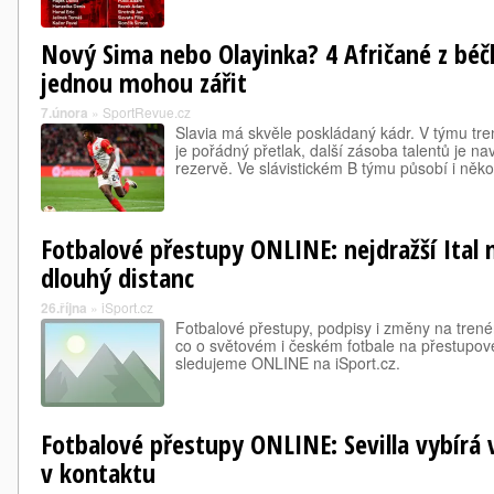
Nový Sima nebo Olayinka? 4 Afričané z béčk
jednou mohou zářit
7.února
»
SportRevue.cz
Slavia má skvěle poskládaný kádr. V týmu tre
je pořádný přetlak, další zásoba talentů je na
rezervě. Ve slávistickém B týmu působí i několi
Fotbalové přestupy ONLINE: nejdražší Ital
dlouhý distanc
26.října
»
iSport.cz
Fotbalové přestupy, podpisy i změny na trené
co o světovém i českém fotbale na přestupové
sledujeme ONLINE na iSport.cz.
Fotbalové přestupy ONLINE: Sevilla vybírá v
v kontaktu