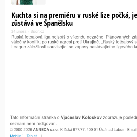
Kuchta si na premiéru v ruské lize počká, 
zůstává ve Španělsku
24.února
»
Sport.cz
Ruská fotbalová liga nejspíš o víkendu nezačne. Plánovaných záp
válečný konflikt po ruské agresi proti Ukrajině. „Ruský fotbalový
League záležitosti související se zápasy nastávajícího ligového 
Tato informační stránka o
Vjačeslav Koloskov
zobrazuje posledn
seznam není redigován.
© 2000-2026
ANNECA s.r.o.
, Klíšská 977/77, 400 01 Ústí nad Labem,
Email
Mobilní
Tablet
|