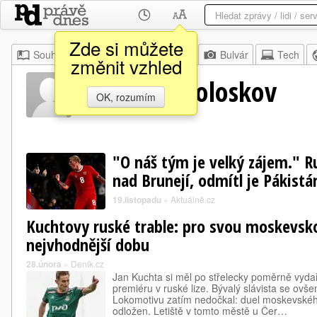
Zde si můžete
Souhrn
Moje
Z domova
Bulvár
Tech
změnit vzhled
Vjačeslav Koloskov
OK, rozumím
"O náš tým je velký zájem." Ru
nad Brunejí, odmítl je Pákistá
19.listopadu
»
Aktuálně.cz
Kuchtovy ruské trable: pro svou moskevsko
nejvhodnější dobu
28.února
»
Deník.cz
Jan Kuchta si měl po střelecky poměrně vydař
premiéru v ruské lize. Bývalý slávista se ov
Lokomotivu zatím nedočkal: duel moskevskéh
odložen. Letiště v tomto městě u Čer…