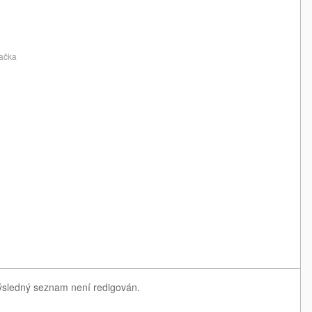
ačka
Výsledný seznam není redigován.