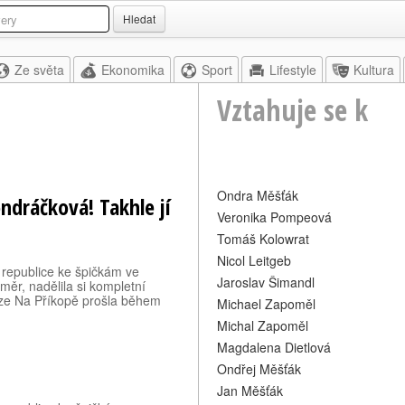
Hledat
Ze světa
Ekonomika
Sport
Lifestyle
Kultura
Vztahuje se k
Ondra Měšťák
ondráčková! Takhle jí
Veronika Pompeová
Tomáš Kolowrat
Nicol Leitgeb
é republice ke špičkám ve
Jaroslav Šimandl
měr, nadělila si kompletní
aze Na Příkopě prošla během
Michael Zapoměl
Michal Zapoměl
Magdalena Dietlová
Ondřej Měšťák
Jan Měšťák