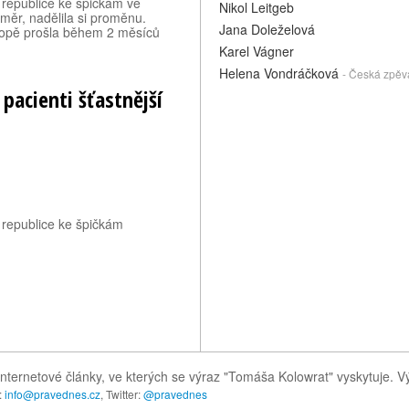
é republice ke špičkám ve
Nikol Leitgeb
měr, nadělila si proměnu.
Jana Doleželová
íkopě prošla během 2 měsíců
Karel Vágner
Helena Vondráčková
- Česká zpěv
 pacienti šťastnější
é republice ke špičkám
internetové články, ve kterých se výraz "Tomáša Kolowrat" vyskytuje. 
:
info@pravednes.cz
, Twitter:
@pravednes