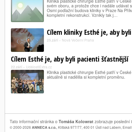
Klinika plastické chirurgie Esthé patří v Česk
svém oboru, a protože chce i nadále udávat s
Osmi podlažní budova kliniky v Praze Na Př
kompletní rekonstrukcí. Vznikly tak j…
Cílem kliniky Esthé je, aby byli
25.září
»
Nová Večerní Praha
Cílem Esthé je, aby byli pacienti šťastnější
22.září
»
UdálostiExtra.cz
Klinika plastické chirurgie Esthé patří v Česk
aktuálně si nadělila si kompletní proměnu.
Tato informační stránka o
Tomáša Kolowrat
zobrazuje poslední 
© 2000-2026
ANNECA s.r.o.
, Klíšská 977/77, 400 01 Ústí nad Labem,
Email