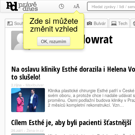
Zde si můžete
Souhrn
Moje
Z domova
Bulvár
Tech
změnit vzhled
Tomáša Kolowrat
OK, rozumím
Na oslavu kliniky Esthé dorazila i Helena V
to slušelo!
2.října
»
Maxibulvar
Klinika plastické chirurgie Esthé patří v Česk
svém oboru, a protože chce i nadále udávat s
proměnu. Osmi podlažní budova kliniky v Pr
2 měsíců kompletní rekonstrukcí. Vzn…
Cílem Esthé je, aby byli pacienti šťastnější
26.září
»
Žena-in.cz