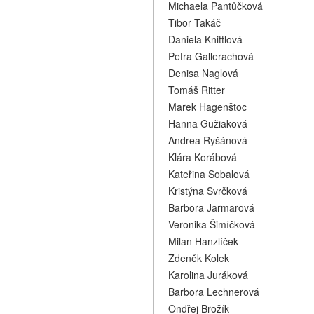
Michaela Pantůčková
Tibor Takáč
Daniela Knittlová
Petra Gallerachová
Denisa Naglová
Tomáš Ritter
Marek Hagenštoc
Hanna Gužiaková
Andrea Ryšánová
Klára Korábová
Kateřina Sobalová
Kristýna Švrčková
Barbora Jarmarová
Veronika Šimíčková
Milan Hanzlíček
Zdeněk Kolek
Karolina Juráková
Barbora Lechnerová
Ondřej Brožík