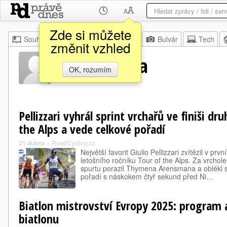
Zde si můžete
Souhrn
Moje
Z domova
Bulvár
Tech
změnit vzhled
Val Martella
OK, rozumím
Pellizzari vyhrál sprint vrchařů ve finiši dr
the Alps a vede celkové pořadí
21.dubna
»
RoadCycling.cz
Největší favorit Giulio Pellizzari zvítězil v p
letošního ročníku Tour of the Alps. Za vrchol
spurtu porazil Thymena Arensmana a oblékl s
pořadí s náskokem čtyř sekund před Ni…
Biatlon mistrovství Evropy 2025: program 
biatlonu