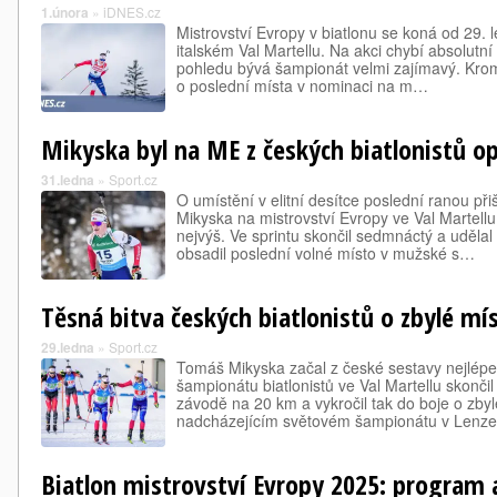
1.února
»
iDNES.cz
Mistrovství Evropy v biatlonu se koná od 29. 
italském Val Martellu. Na akci chybí absolutní
pohledu bývá šampionát velmi zajímavý. Krom
o poslední místa v nominaci na m…
Mikyska byl na ME z českých biatlonistů op
31.ledna
»
Sport.cz
O umístění v elitní desítce poslední ranou při
Mikyska na mistrovství Evropy ve Val Martellu
nejvýš. Ve sprintu skončil sedmnáctý a udělal
obsadil poslední volné místo v mužské s…
Těsná bitva českých biatlonistů o zbylé mí
29.ledna
»
Sport.cz
Tomáš Mikyska začal z české sestavy nejlép
šampionátu biatlonistů ve Val Martellu skončil
závodě na 20 km a vykročil tak do boje o zby
nadcházejícím světovém šampionátu v Lenz
Biatlon mistrovství Evropy 2025: program 