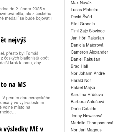
Max Novák
ledna do 2. února 2025 v
Lucas Pinheiro
 světová elita, ale z českého
David Švéd
ě medailí se bude bojovat i
Eliot Grondin
Timi Zajc Slovinec
ět nejvýš
Jan Hörl Rakušan
Daniela Maierová
Cameron Alexander
šel, přesto byl Tomáš
 z českých biatlonistů opět
Daniel Rakušan
 další krok k tomu, aby
Brad Hall
Nor Johann Andre
Harald Nor
sto na MS
Rafael Majka
Karolína Hrůšová
e. V prvním dnu evropského
Barbora Antošová
 desátý ve vytrvalostním
lé volné místo na
Dario Cataldo
erheide…
Jenny Nowaková
Marielle Thompsonová
a výsledky ME v
Nor Jarl Magnus