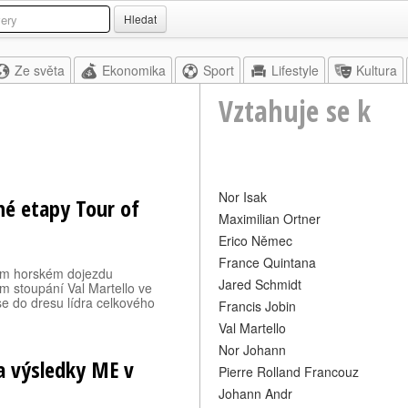
Hledat
Ze světa
Ekonomika
Sport
Lifestyle
Kultura
Vztahuje se k
Nor Isak
uhé etapy Tour of
Maximilian Ortner
Erico Němec
France Quintana
rvním horském dojezdu
Jared Schmidt
em stoupání Val Martello ve
e do dresu lídra celkového
Francis Jobin
Val Martello
Nor Johann
a výsledky ME v
Pierre Rolland Francouz
Johann Andr