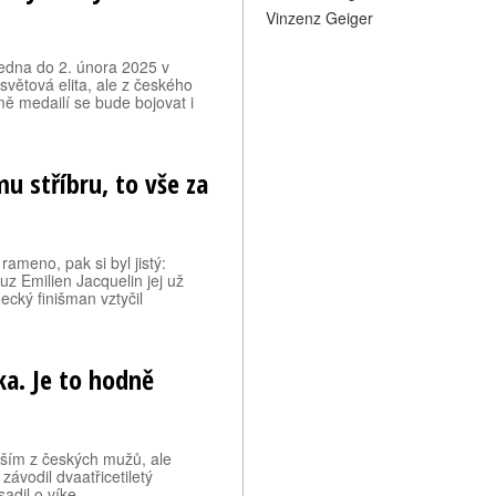
Vinzenz Geiger
ledna do 2. února 2025 v
 světová elita, ale z českého
ě medailí se bude bojovat i
u stříbru, to vše za
rameno, pak si byl jistý:
uz Emilien Jacquelin jej už
cký finišman vztyčil
ka. Je to hodně
pším z českých mužů, ale
závodil dvaatřicetiletý
sadil o víke…