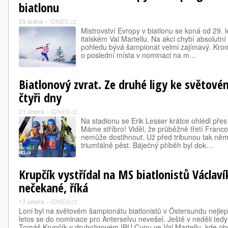
biatlonu
29.ledna
»
iDNES.cz
Mistrovství Evropy v biatlonu se koná od 29. 
italském Val Martellu. Na akci chybí absolutní
pohledu bývá šampionát velmi zajímavý. Krom
o poslední místa v nominaci na m…
Biatlonový zvrat. Ze druhé ligy ke světovém
čtyři dny
21.února
»
iDNES.cz
Na stadionu se Erik Lesser krátce ohlédl přes 
Máme stříbro! Viděl, že průběžně třetí Franco
nemůže dostihnout. Už před tribunou tak něme
triumfálně pěst. Báječný příběh byl dok…
Krupčík vystřídal na MS biatlonistů Václaví
nečekané, říká
17.února
»
iDNES.cz
Loni byl na světovém šampionátu biatlonistů v Östersundu nejle
letos se do nominace pro Anterselvu nevešel. Ještě v neděli tedy 
Tomáš Krupčík v druholigovém IBU Cupu ve Val Martellu, kde ob