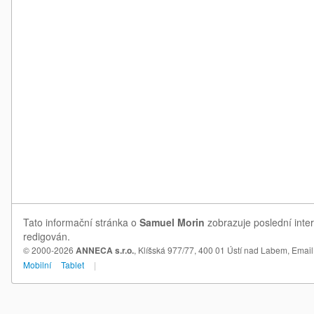
Tato informační stránka o
Samuel Morin
zobrazuje poslední inte
redigován.
© 2000-2026
ANNECA s.r.o.
, Klíšská 977/77, 400 01 Ústí nad Labem,
Email
Mobilní
Tablet
|