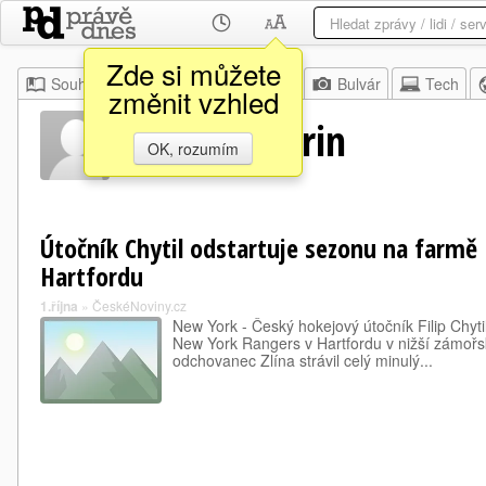
Zde si můžete
Souhrn
Moje
Z domova
Bulvár
Tech
změnit vzhled
Samuel Morin
OK, rozumím
Útočník Chytil odstartuje sezonu na farmě
Hartfordu
1.října
»
ČeskéNoviny.cz
New York - Český hokejový útočník Filip Chyt
New York Rangers v Hartfordu v nižší zámořs
odchovanec Zlína strávil celý minulý...