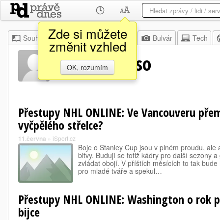
Zde si můžete
Souhrn
Moje
Z domova
Bulvár
Tech
změnit vzhled
Robbie Russo
OK, rozumím
Přestupy NHL ONLINE: Ve Vancouveru přemý
vyčpělého střelce?
11.června
»
iSport.cz
Boje o Stanley Cup jsou v plném proudu, ale a
bitvy. Budují se totiž kádry pro další sezony 
zvládat obojí. V příštích měsících to tak bud
pro mladé tváře a spekul…
Přestupy NHL ONLINE: Washington o rok p
bijce