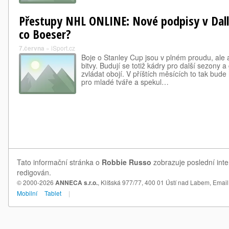
Přestupy NHL ONLINE: Nové podpisy v Dall
co Boeser?
7.června
»
iSport.cz
Boje o Stanley Cup jsou v plném proudu, ale a
bitvy. Budují se totiž kádry pro další sezony 
zvládat obojí. V příštích měsících to tak bud
pro mladé tváře a spekul…
Tato informační stránka o
Robbie Russo
zobrazuje poslední inte
redigován.
© 2000-2026
ANNECA s.r.o.
, Klíšská 977/77, 400 01 Ústí nad Labem,
Email
Mobilní
Tablet
|