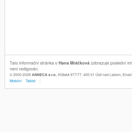
Tato informační stránka o
Hana Mráčková
zobrazuje poslední in
není redigován.
© 2000-2026
ANNECA s.r.o.
, Klíšská 977/77, 400 01 Ústí nad Labem,
Email
Mobilní
Tablet
|