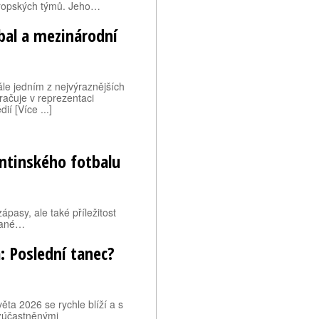
evropských týmů. Jeho…
tbal a mezinárodní
ále jedním z nejvýraznějších
kračuje v reprezentaci
í [Více ...]
entinského fotbalu
ápasy, ale také příležitost
ované…
: Poslední tanec?
ěta 2026 se rychle blíží a s
 zúčastněnými