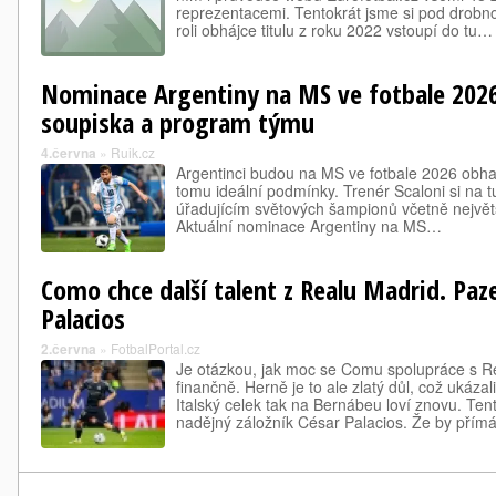
reprezentacemi. Tentokrát jsme si pod drobnoh
roli obhájce titulu z roku 2022 vstoupí do tu…
Nominace Argentiny na MS ve fotbale 202
soupiska a program týmu
4.června
»
Ruik.cz
Argentinci budou na MS ve fotbale 2026 obhajo
tomu ideální podmínky. Trenér Scaloni si na 
úřadujícím světových šampionů včetně největ
Aktuální nominace Argentiny na MS…
Como chce další talent z Realu Madrid. Paz
Palacios
2.června
»
FotbalPortal.cz
Je otázkou, jak moc se Comu spolupráce s R
finančně. Herně je to ale zlatý důl, což ukáz
Italský celek tak na Bernábeu loví znovu. Te
nadějný záložník César Palacios. Že by přím