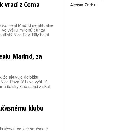
ak vrací z Coma
Alessia Zerbin
ávu. Real Madrid se aktuálně
 ve výši 9 milionů eur za
etiletý Nico Paz. Bílý balet
ealu Madrid, za
, že aktivuje doložku
Nica Paze (21) ve výši 10
á italský klub šanci získat
oučasnému klubu
okračovat ve své současné