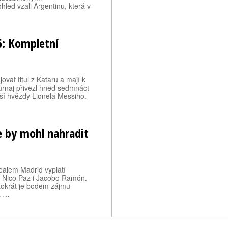
led vzali Argentinu, která v
6: Kompletní
vat titul z Kataru a mají k
turnaj přivezl hned sedmnáct
ší hvězdy Lionela Messiho.
e by mohl nahradit
ealem Madrid vyplatí
ali Nico Paz i Jacobo Ramón.
ntokrát je bodem zájmu
á …