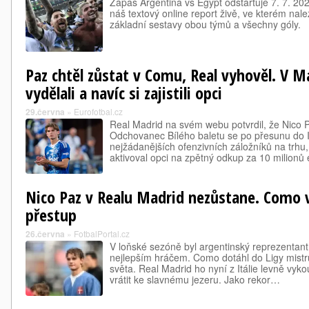
Zápas Argentina vs Egypt odstartuje 7. 7. 202
náš textový online report živě, ve kterém nale
základní sestavy obou týmů a všechny góly.
Paz chtěl zůstat v Comu, Real vyhověl. V M
vydělali a navíc si zajistili opci
29.června
»
Eurofotbal.cz
Real Madrid na svém webu potvrdil, že Nico 
Odchovanec Bílého baletu se po přesunu do It
nejžádanějších ofenzivních záložníků na trhu,
aktivoval opci na zpětný odkup za 10 milionů
Nico Paz v Realu Madrid nezůstane. Como v
přestup
26.června
»
FotbalPortal.cz
V loňské sezóně byl argentinský reprezentan
nejlepším hráčem. Como dotáhl do Ligy mistr
světa. Real Madrid ho nyní z Itálie levně vyk
vrátit ke slavnému jezeru. Jako rekor…