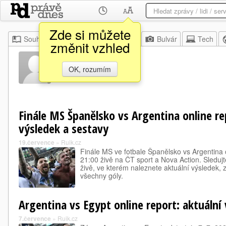
Zde si můžete
Souhrn
Moje
Z domova
Bulvár
Tech
změnit vzhled
Nico Paz
OK, rozumím
Finále MS Španělsko vs Argentina online re
výsledek a sestavy
19.července
»
Ruik.cz
Finále MS ve fotbale Španělsko vs Argentina 
21:00 živě na ČT sport a Nova Action. Sledujt
živě, ve kterém naleznete aktuální výsledek,
všechny góly.
Argentina vs Egypt online report: aktuální
7.července
»
Ruik.cz