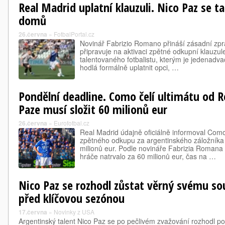
Real Madrid uplatní klauzuli. Nico Paz se t
domů
26.června
»
FotbalPortal.cz
Novinář Fabrizio Romano přináší zásadní zpr
připravuje na aktivaci zpětné odkupní klauzule
talentovaného fotbalistu, kterým je jedenadvac
hodlá formálně uplatnit opci, …
Pondělní deadline. Como čelí ultimátu od R
Paze musí složit 60 milionů eur
26.června
»
Eurofotbal.cz
Real Madrid údajně oficiálně informoval Como
zpětného odkupu za argentinského záložníka 
milionů eur. Podle novináře Fabrizia Romana m
hráče natrvalo za 60 milionů eur, čas na …
Nico Paz se rozhodl zůstat věrný svému s
před klíčovou sezónou
17.června
»
Novinky z USA
Argentinský talent Nico Paz se po pečlivém zvažování rozhodl p