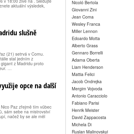
6 v 18:00 živě na . Sledujte
Nicoló Bertola
znete aktuální výsledek,
Giovanni Zini
Jean Coma
Wesley Franca
adridu slušně
Miller Lennon
Edoardo Motta
Alberto Grass
Gennaro Borrelli
Paz (21) setrvá v Comu.
álie stal jedním z
Adama Oberta
 gigant z Madridu proto
Liam Henderson
 eur. …
Mattia Felici
Jacob Ondrejka
yužije opce na další
Mergim Vojvoda
Antonio Caracciolo
Fabiano Parisi
t Nico Paz zřejmě tím vůbec
Henrik Meister
ů, sám sebe na mistrovství
oupí, načež by se ale měl
David Zappacosta
Michela Di
Ruslan Malinovskyi