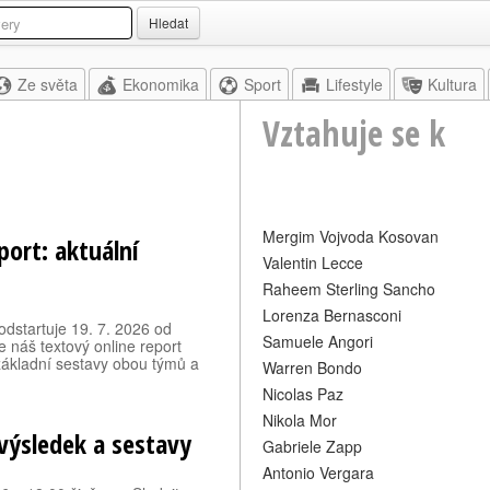
Hledat
Ze světa
Ekonomika
Sport
Lifestyle
Kultura
Vztahuje se k
Mergim Vojvoda Kosovan
port: aktuální
Valentin Lecce
Raheem Sterling Sancho
Lorenza Bernasconi
odstartuje 19. 7. 2026 od
Samuele Angori
e náš textový online report
 základní sestavy obou týmů a
Warren Bondo
Nicolas Paz
Nikola Mor
 výsledek a sestavy
Gabriele Zapp
Antonio Vergara