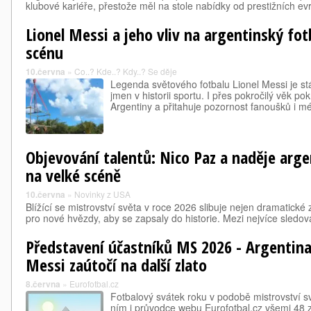
klubové kariéře, přestože měl na stole nabídky od prestižních 
Lionel Messi a jeho vliv na argentinský fo
scénu
10.června
»
Co..? Kde..? Kdy..? Se děje
Legenda světového fotbalu Lionel Messi je st
jmen v historii sportu. I přes pokročilý věk po
Argentiny a přitahuje pozornost fanoušků i médi
Objevování talentů: Nico Paz a naděje arg
na velké scéně
10.června
»
Novinky z USA
Blížící se mistrovství světa v roce 2026 slibuje nejen dramatické z
pro nové hvězdy, aby se zapsaly do historie. Mezi nejvíce sled
Představení účastníků MS 2026 - Argentina
Messi zaútočí na další zlato
8.června
»
Eurofotbal.cz
Fotbalový svátek roku v podobě mistrovství sv
ním i průvodce webu Eurofotbal.cz všemi 48