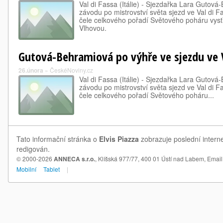
Val di Fassa (Itálie) - Sjezdařka Lara Gutov
závodu po mistrovství světa sjezd ve Val di 
čele celkového pořadí Světového poháru vyst
Vlhovou.
Gutová-Behramiová po výhře ve sjezdu ve V
26.února
»
ČeskéNoviny.cz
Val di Fassa (Itálie) - Sjezdařka Lara Gutov
závodu po mistrovství světa sjezd ve Val di 
čele celkového pořadí Světového poháru...
Tato informační stránka o
Elvis Piazza
zobrazuje poslední interne
redigován.
© 2000-2026
ANNECA s.r.o.
, Klíšská 977/77, 400 01 Ústí nad Labem,
Email
Mobilní
Tablet
|