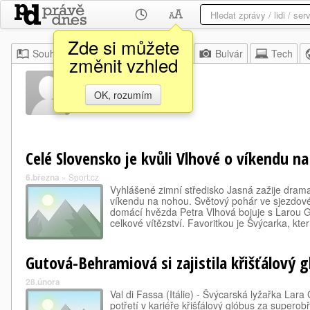
Zde si můžete
Souhrn
Moje
Z domova
Bulvár
Tech
změnit vzhled
Elvis Piazza
OK, rozumím
Celé Slovensko je kvůli Vlhové o víkendu n
6.března
»
Sport.cz
Vyhlášené zimní středisko Jasná zažije dram
víkendu na nohou. Světový pohár ve sjezdovém
domácí hvězda Petra Vlhová bojuje s Larou
celkové vítězství. Favoritkou je Švýcarka, kt
Gutová-Behramiová si zajistila křišťálový 
28.února
Val di Fassa (Itálie) - Švýcarská lyžařka Lar
potřetí v kariéře křišťálový glóbus za superob