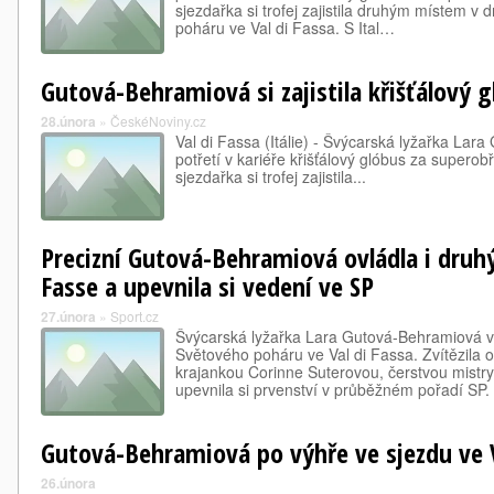
sjezdařka si trofej zajistila druhým místem 
poháru ve Val di Fassa. S Ital…
Gutová-Behramiová si zajistila křišťálový 
28.února
»
ČeskéNoviny.cz
Val di Fassa (Itálie) - Švýcarská lyžařka Lar
potřetí v kariéře křišťálový glóbus za superob
sjezdařka si trofej zajistila...
Precizní Gutová-Behramiová ovládla i druhý
Fasse a upevnila si vedení ve SP
27.února
»
Sport.cz
Švýcarská lyžařka Lara Gutová-Behramiová vy
Světového poháru ve Val di Fassa. Zvítězila 
krajankou Corinne Suterovou, čerstvou mistryní
upevnila si prvenství v průběžném pořadí SP.
Gutová-Behramiová po výhře ve sjezdu ve V
26.února