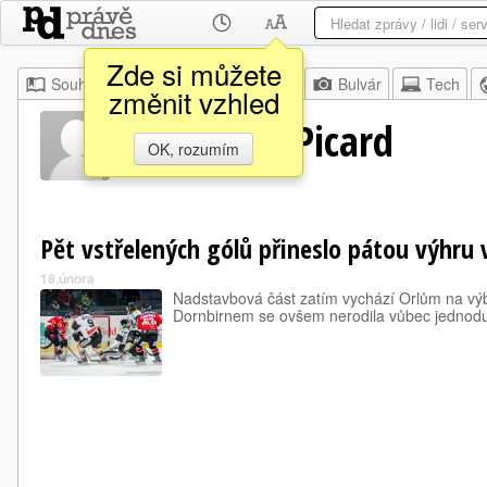
Zde si můžete
Souhrn
Moje
Z domova
Bulvár
Tech
změnit vzhled
Alexandre Picard
OK, rozumím
Pět vstřelených gólů přineslo pátou výhru 
18.února
Nadstavbová část zatím vychází Orlům na vý
Dornbirnem se ovšem nerodila vůbec jednod