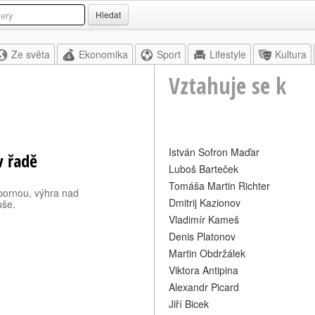
Hledat
Ze světa
Ekonomika
Sport
Lifestyle
Kultura
Vztahuje se k
István Sofron Maďar
v řadě
Luboš Barteček
Tomáša Martin Richter
bornou, výhra nad
Dmitrij Kazionov
uše.
Vladimír Kameš
Denis Platonov
Martin Obdržálek
Viktora Antipina
Alexandr Picard
Jiří Bicek