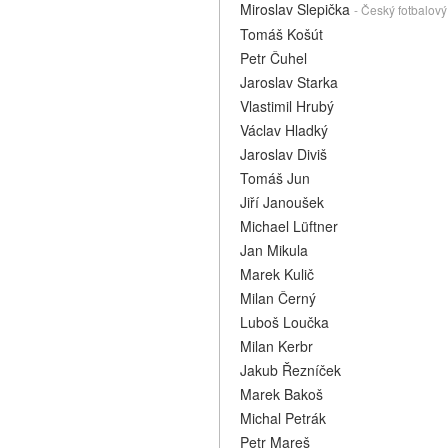
Miroslav Slepička
- Český fotbalový
Tomáš Košút
Petr Čuhel
Jaroslav Starka
Vlastimil Hrubý
Václav Hladký
Jaroslav Diviš
Tomáš Jun
Jiří Janoušek
Michael Lüftner
Jan Mikula
Marek Kulič
Milan Černý
Luboš Loučka
Milan Kerbr
Jakub Řezníček
Marek Bakoš
Michal Petrák
Petr Mareš