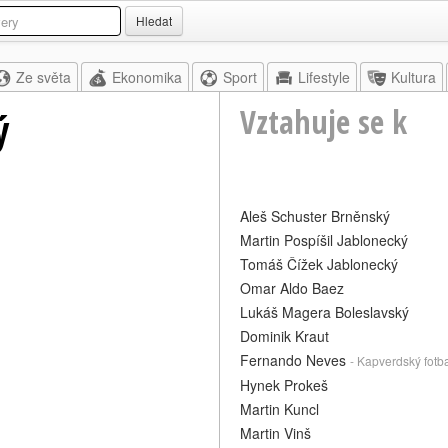
Hledat
Ze světa
Ekonomika
Sport
Lifestyle
Kultura
Vztahuje se k
ý
Aleš Schuster Brněnský
Martin Pospíšil Jablonecký
Tomáš Čížek Jablonecký
Omar Aldo Baez
Lukáš Magera Boleslavský
Dominik Kraut
Fernando Neves
- Kapverdský fotba
Hynek Prokeš
Martin Kuncl
Martin Vinš