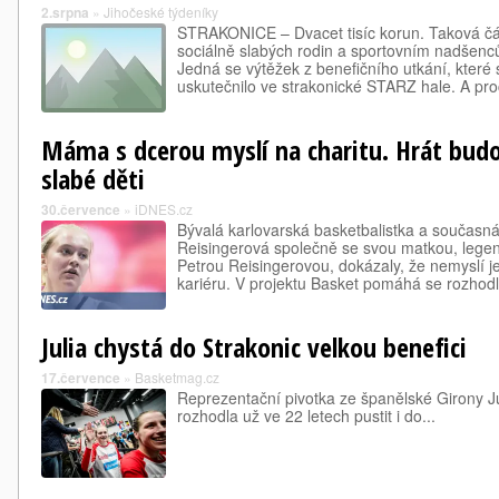
2.srpna
»
Jihočeské týdeníky
STRAKONICE – Dvacet tisíc korun. Taková čá
sociálně slabých rodin a sportovním nadšen
Jedná se výtěžek z benefičního utkání, které
uskutečnilo ve strakonické STARZ hale. A pr
Máma s dcerou myslí na charitu. Hrát budo
slabé děti
30.července
»
iDNES.cz
Bývalá karlovarská basketbalistka a současná
Reisingerová společně se svou matkou, legen
Petrou Reisingerovou, dokázaly, že nemyslí j
kariéru. V projektu Basket pomáhá se rozhod
Julia chystá do Strakonic velkou benefici
17.července
»
Basketmag.cz
Reprezentační pivotka ze španělské Girony J
rozhodla už ve 22 letech pustit i do...