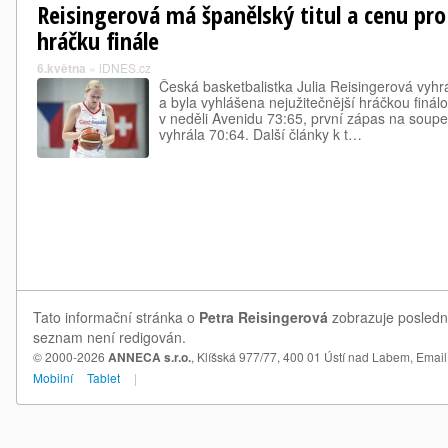
Reisingerová má španělský titul a cenu pro 
hráčku finále
6.května
»
iDNES.cz
Česká basketbalistka Julia Reisingerová vyhr
a byla vyhlášena nejužitečnější hráčkou finálov
v neděli Avenidu 73:65, první zápas na soup
vyhrála 70:64. Další články k t…
Tato informační stránka o
Petra Reisingerová
zobrazuje poslední
seznam není redigován.
© 2000-2026
ANNECA s.r.o.
, Klíšská 977/77, 400 01 Ústí nad Labem,
Email
Mobilní
Tablet
|