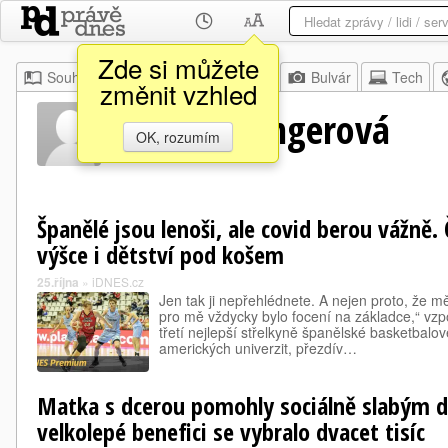
Zde si můžete
Souhrn
Moje
Z domova
Bulvár
Tech
změnit vzhled
Petra Reisingerová
OK, rozumím
Španělé jsou lenoši, ale covid berou vážně.
výšce i dětství pod košem
25.října
»
iDNES.cz
Jen tak ji nepřehlédnete. A nejen proto, že m
pro mě vždycky bylo focení na základce,“ vzp
třetí nejlepší střelkyně španělské basketbalové
amerických univerzit, přezdív…
Matka s dcerou pomohly sociálně slabým dě
velkolepé benefici se vybralo dvacet tisíc