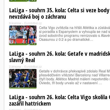
LaLiga - souhrn 35. kola: Celta si veze bod
nevzdává boj o záchranu
9.května
»
Eurofotbal.cz
Celta Vigo zvítězila na hřišti Atlétika a zůstáv
si poradila s Espanyolem a vyhoupla se nad 
úvod sobotního programu remizovalo s Alavés
Osasunou z 0:2 a po dramatické…
LaLiga - souhrn 26. kola: Getafe v madrids
slavný Real
2.března
»
Eurofotbal.cz
Getafe v dohrávce překvapivě zdolalo Real Ma
přesvědčivém vítězství Barcelony nad Villarre
čtyři body. Atlético Madrid málem nepotvrdilo r
Oviedo, tři body urvalo až v nastavení …
LaLiga - souhrn 26. kola: Celta Vigo skolila
zazářil hattrickem
»
Eurofotbal.cz