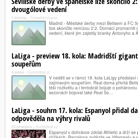
Sevillské derby ve španělské lize skončilo 2:2
dvougólové vedení
1.března
»
ČeskéNoviny.cz
Madrid - Městské derby mezi Betisem a FC Se
lize skončilo remízou 2:2. Domácí promarnili
vedení, které jim zajistily branky Antonyho a Á
LaLiga - preview 18. kola: Madridští gigan
soupeřům
4.ledna
»
Eurofotbal.cz
V neděli se v rámci 18. kola LaLigy představí 
zajímavým soupeřům. Real doma přivítá Betis,
těší rozkvětu a i tentokrát bojuje o pohárovo
sezonách bojoval také Real So…
LaLiga - souhrn 17. kola: Espanyol přidal da
odpověděla na výhry rivalů
22.prosince
»
Eurofotbal.cz
Espanyol v dohrávce zdolal Athletic a drží s
příčkách. Barcelona zvítězila ve Villarrealu a