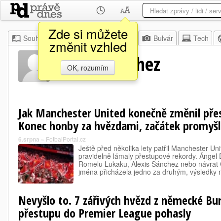
Zde si můžete
Souhrn
Moje
Z domova
Bulvár
Tech
změnit vzhled
Alexis Sánchez
OK, rozumím
Jak Manchester United konečně změnil přes
Konec honby za hvězdami, začátek promyš
6.srpna
»
FotbalPortal.cz
Ještě před několika lety patřil Manchester Uni
pravidelně lámaly přestupové rekordy. Ángel 
Romelu Lukaku, Alexis Sánchez nebo návrat C
jména přicházela jedno za druhým, výsledky
Nevyšlo to. 7 zářivých hvězd z německé Bun
přestupu do Premier League pohasly