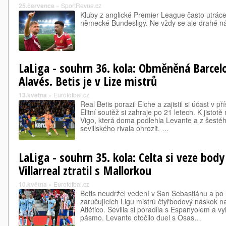
25.července
»
SportRevue.cz
Kluby z anglické Premier League často utráce
německé Bundesligy. Ne vždy se ale drahé ná
LaLiga - souhrn 36. kola: Obměněná Barcelo
Alavés. Betis je v Lize mistrů
13.května
»
Eurofotbal.cz
Real Betis porazil Elche a zajistil si účast v př
Elitní soutěž si zahraje po 21 letech. K jisto
Vigo, která doma podlehla Levante a z šesté
sevillského rivala ohrozit. …
LaLiga - souhrn 35. kola: Celta si veze bod
Villarreal ztratil s Mallorkou
10.května
»
Eurofotbal.cz
Betis neudržel vedení v San Sebastiánu a po
zaručujících Ligu mistrů čtyřbodový náskok na 
Atlético. Sevilla si poradila s Espanyolem a 
pásmo. Levante otočilo duel s Osas…