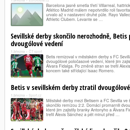
1.března
Barcelona jasně smetla třetí Villarreal, hattri
Atlético Madrid málem nepotvrdilo roli favorita
urvalo až v nastavení druhé půle. Rayo Valle
Athletic Clubem. Levante se …
Sevillské derby skončilo nerozhodně, Betis
dvougólové vedení
1.března
»
ČT sport
Betis remizoval v městském derby s FC Sevilla
dvougólové poločasové vedení, které jim zajis
Álvara Fidalga. Po změně stran se trefil Alex
koncem také střídající Isaac Romero.
Betis v sevillském derby ztratil dvougólov
1.března
»
Sport.cz
Městské derby mezi Betisem a FC Sevilla ve š
skončilo remízou 2:2. Domácí promarnili dvo
které jim zajistily branky Antonyho a Álvara 
trefil Alexis Sánchez a pět minut před …