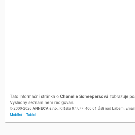
Tato informační stránka o
Chanelle Scheepersová
zobrazuje pos
Výsledný seznam není redigován.
© 2000-2026
ANNECA s.r.o.
, Klíšská 977/77, 400 01 Ústí nad Labem,
Email
Mobilní
Tablet
|