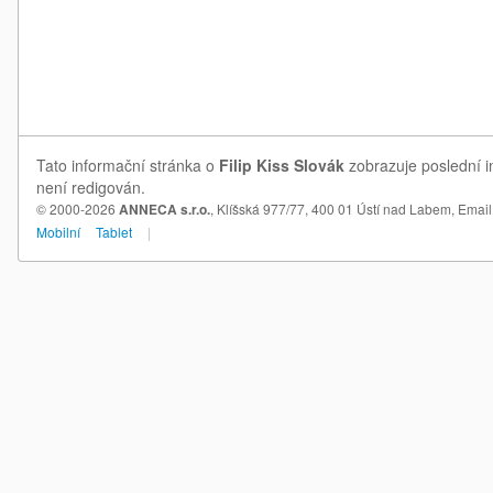
Tato informační stránka o
Filip Kiss Slovák
zobrazuje poslední in
není redigován.
© 2000-2026
ANNECA s.r.o.
, Klíšská 977/77, 400 01 Ústí nad Labem,
Email
Mobilní
Tablet
|