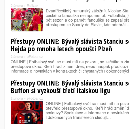
2.února
»
Ruik.cz
Dvaatřicetiletý rumunský záložník Nicolae St
českého fanouška nezapomenut. Fotbalista, 
pět sezon a do paměti fanoušků se zapsal p
přestupem ze Sparty do Slavie, kde odehrál 
Přestupy ONLINE: Bývalý slávista Stanciu se
Hejda po mnoha letech opouští Plzeň
2.února
»
eFotbal.cz
ONLINE | Fotbalový svět se musí mít na pozoru, se začátkem zimy
přestupové okno. Kteří hráči změní dres, nebo naopak prodlouž
informace o novinkách v kontraktech či chystaných i dokončenýc
Přestupy ONLINE: Bývalý slávista Stanciu se
Buffon si vyzkouší třetí italskou ligu
2.února
»
eFotbal.cz
ONLINE | Fotbalový svět se musí mít na pozor
otevřelo přestupové okno. Kteří hráči změní 
smlouvy? Spekulace a informace o novinkách 
i dokončených transferech sledujt…