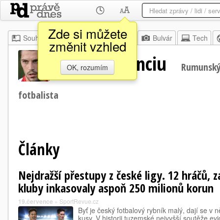
Zde si můžete
Souhrn
Moje
Z domova
Bulvár
Tech
změnit vzhled
Nicolae Stanciu
Rumunský
OK, rozumím
fotbalista
Články
Nejdražší přestupy z české ligy. 12 hráčů, 
kluby inkasovaly aspoň 250 milionů korun
19.července
»
SportRevue.cz
Byť je český fotbalový rybník malý, dají se v
kusy. V historii tuzemské nejvyšší soutěže evi