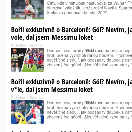
Číny, kde v minulosti nastupoval za Wuhan 
ofenzivní záložník, jenž prošel Slavií a Sparto
Smlouvu podepsal do roku 2027.
Bořil exkluzivně o Barceloně: Gól? Nevím, ja
vole, dal jsem Messimu loket
21.ledna
»
iSport.cz
Dodnes neví, proč přitiskl ruce na prsa a popr
hrot. Scéna vyvrcholí ranou bodlem. Hrdinov
nevěřícně sledují, jak podsaditý doubek s o
zbavený řve góóól. „Neuvěřitelné vzpomínky
Bořil exkluzivně o Barceloně: Gól? Nevím, ja
v*le, dal jsem Messimu loket
21.ledna
»
iSport.cz
Dodnes neví, proč přitiskl ruce na prsa a popr
hrot. Scéna vyvrcholí ranou bodlem. Hrdinov
nevěřícně sledují, jak podsaditý doubek s o
zbavený řve góóól. „Neuvěřitelné vzpomínky