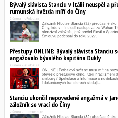
Bývalý slávista Stanciu v Itálii neuspěl a př
rumunská hvězda míří do Číny
2.února
»
eFotbal.cz
Záložník Nicolae Stanciu (32) předčasně skon
Číny, kde v minulosti nastupoval za Wuhan 
ofenzivní záložník, jenž prošel Slavií a Sparto
Smlouvu podepsal do roku 2027.
Přestupy ONLINE: Bývalý slávista Stanciu se
angažovalo bývalého kapitána Dukly
2.února
»
eFotbal.cz
ONLINE | Fotbalový svět se musí mít na pozor
otevřelo přestupové okno. Kteří hráči změní 
smlouvy? Spekulace a informace o novinkách 
i dokončených transferech sledujt…
Stanciu ukončil nepovedené angažmá v Jan
záložník se vrací do Číny
2.února
»
Eurofotbal.cz
Záložník Nicolae Stanciu (32) předčasně skon