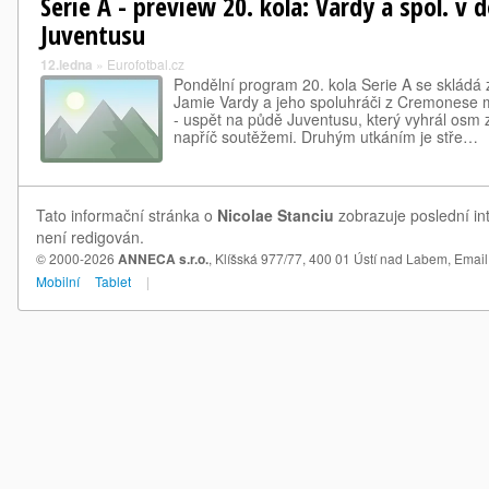
Serie A - preview 20. kola: Vardy a spol. v 
Juventusu
12.ledna
»
Eurofotbal.cz
Pondělní program 20. kola Serie A se skládá
Jamie Vardy a jeho spoluhráči z Cremonese m
- uspět na půdě Juventusu, který vyhrál osm
napříč soutěžemi. Druhým utkáním je stře…
Tato informační stránka o
Nicolae Stanciu
zobrazuje poslední in
není redigován.
© 2000-2026
ANNECA s.r.o.
, Klíšská 977/77, 400 01 Ústí nad Labem,
Email
Mobilní
Tablet
|