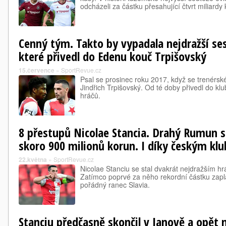
odcházeli za částku přesahující čtvrt miliardy
Cenný tým. Takto by vypadala nejdražší ses
které přivedl do Edenu kouč Trpišovský
15.července
»
SportRevue.cz
Psal se prosinec roku 2017, když se trenérsk
Jindřich Trpišovský. Od té doby přivedl do kl
hráčů.
8 přestupů Nicolae Stancia. Drahý Rumun 
skoro 900 milionů korun. I díky českým kl
22.května
»
SportRevue.cz
Nicolae Stanciu se stal dvakrát nejdražším hrá
Zatímco poprvé za něho rekordní částku zapla
pořádný ranec Slavia.
Stanciu předčasně skončil v Janově a opět 