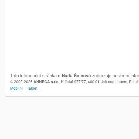
Tato informační stránka o
Naďa Šolcová
zobrazuje poslední inte
© 2000-2026
ANNECA s.r.o.
, Klíšská 977/77, 400 01 Ústí nad Labem,
Email
Mobilní
Tablet
|