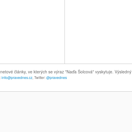
rnetové články, ve kterých se výraz "Naďa Šolcová" vyskytuje. Výsledn
:
info@pravednes.cz
, Twitter:
@pravednes