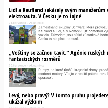
Lidl a Kaufland zakázaly svým manažerům
elektroauta. V Česku je to tajné
31.července
»
Aktuálně.cz
Zaměstnanci skupiny Schwarz, která provozuj
Kaufland a Lidl, si v Německu již nemohou vybr
vozidla. Důvodem jsou nízké zůstatkové hodn
Česku to ale platit nemusí.
„Voštiny se začnou tavit.“ Agónie ruských
fantastických rozměrů
30.července
»
Aktuálně.cz
Pumpy, na které útočí ukrajinské drony, prodáv
moderní motory. Vítejte v realitě pátého roku
operace“.
Levý, nebo pravý? V tomto pruhu projedete 
ukázal výzkum
»
Aktuálně.cz