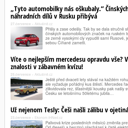
„Tyto automobilky nás oškubaly.“ Čínských
náhradních dílů v Rusku přibývá
27.července
»
Aktuálně.cz
Přišly a zase odešly. Tak by se dala stručně
čínských automobilových značek na ruském tr
ze země vysokými cly vypudili sami Rusové, je
sebou Číňané zametli.
Víte o nejlepším mercedesu opravdu vše? V
znalosti v zábavném kvízu!
25.července
»
Aktuálně.cz
Ještě před dvaceti lety stával na každém rohu, 
ale vyžaduje pořádný kus štěstí. Mercedes ř
zlikvidovala rez, šťastnější kousky pak našly 
Česku se letošnímu 50letému jubila…
Už nejenom Tesly: Češi našli zálibu v ojeti
23.července
»
Ekonom iHNed.cz
Palivová krize posledních měsíců změnila pre
Od dieselů a benzinů přecházejí k čistě elek