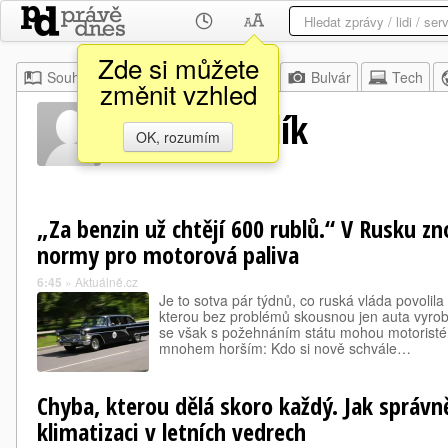
Zde si můžete
Souhrn
Moje
Z domova
Bulvár
Tech
změnit vzhled
Jakub Stehlík
OK, rozumím
„Za benzin už chtějí 600 rublů.“ V Rusku zn
normy pro motorová paliva
6:45
»
Aktuálně.cz
Je to sotva pár týdnů, co ruská vláda povolila 
kterou bez problémů skousnou jen auta vyrob
se však s požehnáním státu mohou motoristé 
mnohem horším: Kdo si nově schvále…
Chyba, kterou dělá skoro každý. Jak správn
klimatizaci v letních vedrech