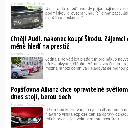
5.srpna
»
Aktuálně.cz
Uvnitř auta je teď mnohdy příjemněji než v 
podmínkou je ovšem fungující klimatizace. Jak
sloužila a neškodila?
Chtějí Audi, nakonec koupí Škodu. Zájemci 
méně hledí na prestiž
4.srpna
»
Aktuálně.cz
Jedna z největších platforem pro nákup novýc
překvapivým zjištěním: Věrnost značce nehraje
možná mnozí domnívali. Radovat se mohou p
Pojišťovna Allianz chce opravitelné světlom
dnes stojí, berou dech
3.srpna
»
Aktuálně.cz
Už drobná kolize v malé rychlosti znamená na
hlavního viníka exploze cen za opravy označu
reflektory s jejich velmi drahou technikou.