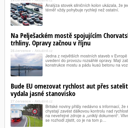
29.července
Analýza stovek silničních kolon ukázala, že j
téměř vždy pohybuje rychleji než ostatní.
Na Pelješackém mostě spojujícím Chorvatsk
trhliny. Opravy začnou v říjnu
28.července
»
Aktuálně.cz
Jedna z největších mostních staveb v Evropě 
uvedení do provozu rozsáhlé opravy. Mají zab
konstrukce mostu a pádu kusů betonu na voz
Bude EU omezovat rychlost aut přes sateli
vydala jasné stanovisko
27.července
»
Aktuálně.cz
Britské noviny přišly nedávno s informací, že
chystají zavést dálkovou kontrolu nad rychlos
na neveřejné zdroje a „uniklý dokument“. Vl
se rozhodl zjistit, co je na tom p…