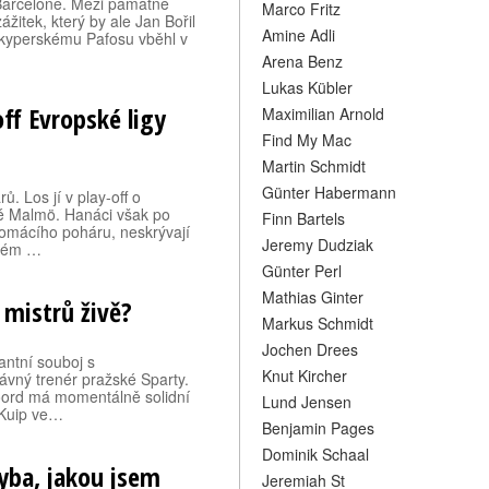
l Barceloně. Mezi památné
Marco Fritz
ážitek, který by ale Jan Bořil
Amine Adli
i kyperskému Pafosu vběhl v
Arena Benz
Lukas Kübler
ff Evropské ligy
Maximilian Arnold
Find My Mac
Martin Schmidt
Günter Habermann
 Los jí v play-off o
ké Malmö. Hanáci však po
Finn Bartels
omácího poháru, neskrývají
Jeremy Dudziak
ském …
Günter Perl
Mathias Ginter
 mistrů živě?
Markus Schmidt
Jochen Drees
antní souboj s
Knut Kircher
ávný trenér pražské Sparty.
oord má momentálně solidní
Lund Jensen
 Kuip ve…
Benjamin Pages
Dominik Schaal
hyba, jakou jsem
Jeremiah St