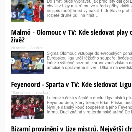
Do smrti bude vyprávět, jak před lety dal gó
chvíle z Ligy mistrů mu ve středu přibyl další z
nejspíš raději hned vymazal. Lídr Slavie prot
rozjeté druhé půli na hřišt…
Malmö - Olomouc v TV: Kde sledovat play o
živě?
20.srpna
»
iSport.cz
Sigma Olomouc vstupuje do evropských pohárů.
Evropskou ligu určil těžkého soupeře, švéds
loňské výtečné sezoně, korunované ziskem d
ambice a oprávněně si věří. Utkání na švéd
Feyenoord - Sparta v TV: Kde sledovat Ligu
10.prosince
»
iSport.cz
Letenské čeká v šestém duelu Ligy mistrů pik
Feyenoordem, který trénuje Brian Priske, ned
Nyní je dánský kouč soupeřem a jeho Feyen
formu. Duel začíná v rotterdamské aréně De
Bizarní provinění v Lize mistrů. Největší c