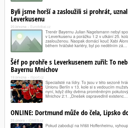
Byli jsme horší a zasloužili si prohrát, uz
Leverkusenu
20.března
»
Eurofotbal.cz
Trenér Bayernu Julian Nagelsmann nebyl sp
v Leverkusenu a porážku 1:2 v utkání 25. kol
zaslouženou. Naopak domácí kouč Xabi Alonso
během hráčské kariéry, byl po nedělním zá…
Šéf po prohře s Leverkusenem zuřil: To ne
Bayernu Mnichov
19.března
»
iSport.cz
Specialisté na lídry. To jsou v této sezoně h
Unionu Berlín v 13. kole si s vedoucím mužstv
nyní, když díky dvěma proměněným pokutový
Mnichov 2:1. „Dnešek ospravedlnil existenc…
ONLINE: Dortmund může do čela, Lipsko d
25.února
»
iDNES.cz
Pokud zabodují na hřišti Hoffenheimu, vyhoup