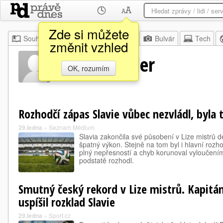
Zde si můžete
Souhrn
Moje
Z domova
Bulvár
Tech
změnit vzhled
Tobias Stieler
OK, rozumím
Rozhodčí zápas Slavie vůbec nezvládl, byla 
29.ledna
»
Seznam Médium
Slavia zakončila své působení v Lize mistrů
špatný výkon. Stejně na tom byl i hlavní rozho
plný nepřesností a chyb korunoval vyloučením
podstatě rozhodl.
Smutný český rekord v Lize mistrů. Kapitán
uspíšil rozklad Slavie
29.ledna
»
Sport.cz