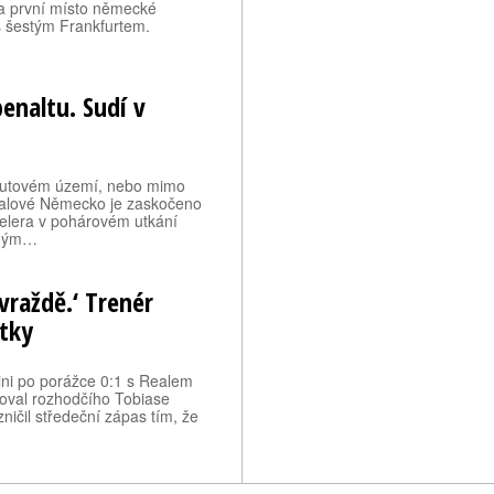
a první místo německé
 s šestým Frankfurtem.
enaltu. Sudí v
kutovém území, nebo mimo
tbalové Německo je zaskočeno
elera v pohárovém utkání
uhým…
evraždě.‘ Trenér
ítky
ini po porážce 0:1 s Realem
zoval rozhodčího Tobiase
ničil středeční zápas tím, že