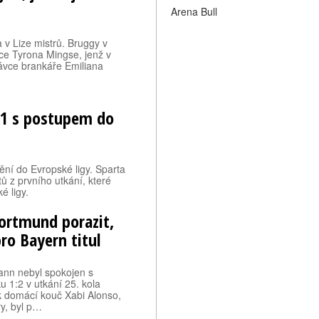
Arena Bull
a v Lize mistrů. Bruggy v
uce Tyrona Mingse, jenž v
ávce brankáře Emiliana
4:1 s postupem do
ní do Evropské ligy. Sparta
ů z prvního utkání, které
é ligy.
ortmund porazit,
pro Bayern titul
ann nebyl spokojen s
1:2 v utkání 25. kola
k domácí kouč Xabi Alonso,
y, byl p…