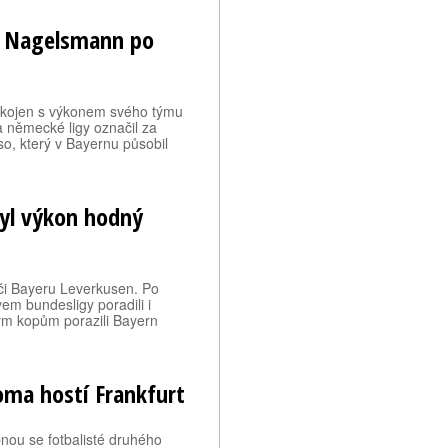
nal Nagelsmann po
okojen s výkonem svého týmu
a německé ligy označil za
, který v Bayernu působil
byl výkon hodný
ráči Bayeru Leverkusen. Po
em bundesligy poradili i
m kopům porazili Bayern
oma hostí Frankfurt
nou se fotbalisté druhého