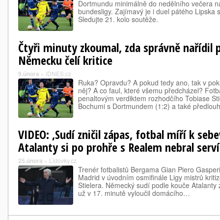
Dortmundu minimálně do nedělního večera n
bundesligy. Zajímavý je i duel pátého Lipska
Sledujte 21. kolo soutěže.
Čtyři minuty zkoumal, zda správně nařídil p
Německu čelí kritice
9.února
»
iDNES.cz
Ruka? Opravdu? A pokud tedy ano, tak v po
něj? A co faul, které všemu předcházel? Fo
penaltovým verdiktem rozhodčího Tobiase Sti
Bochumi s Dortmundem (1:2) a také předlo
VIDEO: ‚Sudí zničil zápas, fotbal míří k seb
Atalanty si po prohře s Realem nebral serv
25.února
»
Lidovky.cz
Trenér fotbalistů Bergama Gian Piero Gasper
Madrid v úvodním osmifinále Ligy mistrů kriti
Stielera. Německý sudí podle kouče Atalanty z
už v 17. minutě vyloučil domácího…