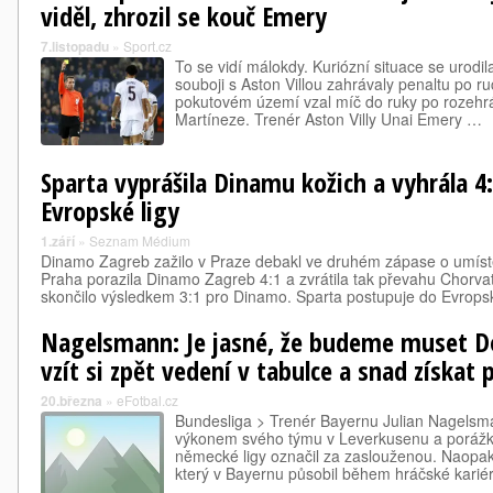
viděl, zhrozil se kouč Emery
7.listopadu
»
Sport.cz
To se vidí málokdy. Kuriózní situace se urodil
souboji s Aston Villou zahrávaly penaltu po r
pokutovém území vzal míč do ruky po rozehr
Martíneze. Trenér Aston Villy Unai Emery …
Sparta vyprášila Dinamu kožich a vyhrála 
Evropské ligy
1.září
»
Seznam Médium
Dinamo Zagreb zažilo v Praze debakl ve druhém zápase o umístě
Praha porazila Dinamo Zagreb 4:1 a zvrátila tak převahu Chorvat
skončilo výsledkem 3:1 pro Dinamo. Sparta postupuje do Evropsk
Nagelsmann: Je jasné, že budeme muset D
vzít si zpět vedení v tabulce a snad získat 
20.března
»
eFotbal.cz
Bundesliga > Trenér Bayernu Julian Nagelsm
výkonem svého týmu v Leverkusenu a porážku 
německé ligy označil za zaslouženou. Naopa
který v Bayernu působil během hráčské kariér