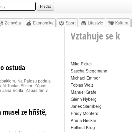
Hledat
Ze světa
Ekonomika
Sport
Lifestyle
Kultura
Vztahuje se k
Mike Pickel
to ostuda
Sascha Stegemann
Michael Emmer
 debaklem. Na Pafosu podala
Tobias Welz
dčí Tobias Stieler. Zápas
 Jana Bořila. Zápas tím v
Manuel Gräfe
Glenn Nyberg
Janek Sternberg
 musel ze hřiště,
Fredy Montero
Arena Neckar
Hellmut Krug