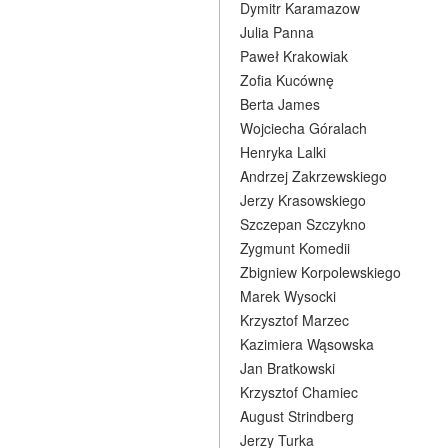
Dymitr Karamazow
Julia Panna
Paweł Krakowiak
Zofia Kucównę
Berta James
Wojciecha Góralach
Henryka Lalki
Andrzej Zakrzewskiego
Jerzy Krasowskiego
Szczepan Szczykno
Zygmunt Komedii
Zbigniew Korpolewskiego
Marek Wysocki
Krzysztof Marzec
Kazimiera Wąsowska
Jan Bratkowski
Krzysztof Chamiec
August Strindberg
Jerzy Turka