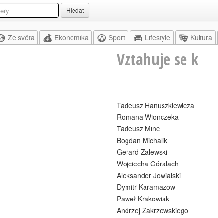
Hledat
Ze světa
Ekonomika
Sport
Lifestyle
Kultura
Vztahuje se k
Tadeusz Hanuszkiewicza
Romana Wionczeka
Tadeusz Minc
Bogdan Michalik
Gerard Zalewski
Wojciecha Góralach
Aleksander Jowialski
Dymitr Karamazow
Paweł Krakowiak
Andrzej Zakrzewskiego