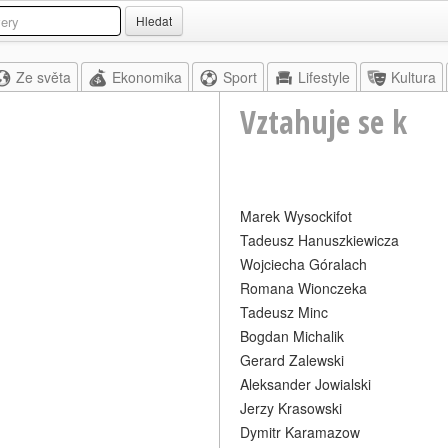
Hledat
Ze světa
Ekonomika
Sport
Lifestyle
Kultura
Vztahuje se k
Marek Wysockifot
Tadeusz Hanuszkiewicza
Wojciecha Góralach
Romana Wionczeka
Tadeusz Minc
Bogdan Michalik
Gerard Zalewski
Aleksander Jowialski
Jerzy Krasowski
Dymitr Karamazow