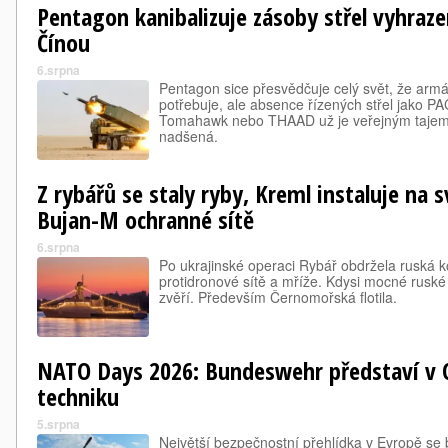
Pentagon kanibalizuje zásoby střel vyhraze
Čínou
6.srpna
Pentagon sice přesvědčuje celý svět, že armá
potřebuje, ale absence řízených střel jako
Tomahawk nebo THAAD už je veřejným tajems
nadšená.
Z rybářů se staly ryby, Kreml instaluje na s
Bujan-M ochranné sítě
6.srpna
Po ukrajinské operaci Rybář obdržela ruská 
protidronové sítě a mříže. Kdysi mocné ruské
zvěří. Především Černomořská flotila.
NATO Days 2026: Bundeswehr představí v 
techniku
5.srpna
Největší bezpečnostní přehlídka v Evropě se bl