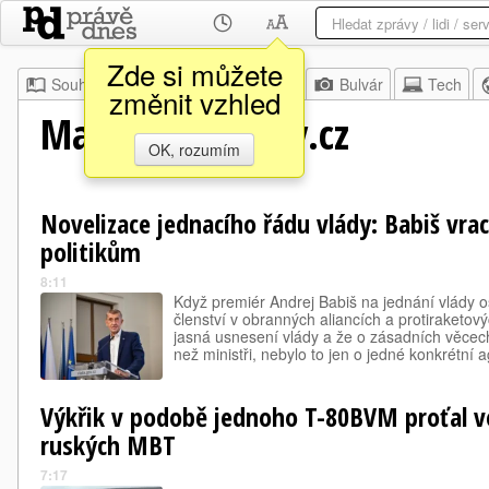
Zde si můžete
Souhrn
Moje
Z domova
Bulvár
Tech
změnit vzhled
MagazinSecurity.cz
OK, rozumím
Novelizace jednacího řádu vlády: Babiš vra
politikům
8:11
Když premiér Andrej Babiš na jednání vlády o
členství v obranných aliancích a protiraketový
jasná usnesení vlády a že o zásadních věcech
než ministři, nebylo to jen o jedné konkrétní 
Výkřik v podobě jednoho T-80BVM proťal v
ruských MBT
7:17