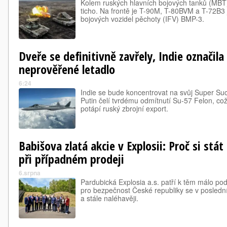
Kolem ruských hlavních bojových tanků (MBT)
ticho. Na frontě je T-90M, T-80BVM a T-72B3
bojových vozidel pěchoty (IFV) BMP-3.
Dveře se definitivně zavřely, Indie označila
neprověřené letadlo
6:24
Indie se bude koncentrovat na svůj Super S
Putin čelí tvrdému odmítnutí Su-57 Felon, co
potápí ruský zbrojní export.
Babišova zlatá akcie v Explosii: Proč si stát
při případném prodeji
6.srpna
Pardubická Explosia a.s. patří k těm málo po
pro bezpečnost České republiky se v posledníc
a stále naléhavěji.