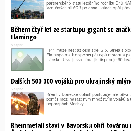
partnerského státu letošního ročníku Dnů N
Vzdušných sil AČR po deseti letech opět pře
Během čtyř let ze startupu gigant se znač
Flamingo
5.srpna
FP-1 může nést až osm střel S-5. Střela s pl
Flamingo má k dispozici pět typů motorů a pali
Dánsku. Ukrajinská firma již disponuje 90 tov
Dalších 500 000 vojáků pro ukrajinský mlý
5.srpna
Kreml v Doněcké oblasti postupuje, ale bitva 
poměr mezi nasazeným množstvím vojáků a ú
neprospěch Moskvy.
Rheinmetall staví v Bavorsku obří továrnu 