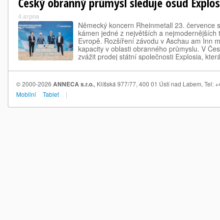
Český obranný průmysl sleduje osud Explos
4.srpna
Německý koncern Rheinmetall 23. července sl
kámen jedné z největších a nejmodernějších t
Evropě. Rozšíření závodu v Aschau am Inn má
kapacity v oblasti obranného průmyslu. V Če
zvážit prodej státní společnosti Explosia, kt
výrobcem střelivin a výbušnin.
© 2000-2026
ANNECA s.r.o.
, Klíšská 977/77, 400 01 Ústí nad Labem, Tel:
Mobilní
Tablet
|