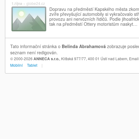
1.října
»
globe24.cz
Dopravu na předměstí Kapského města zkomp
zvíře převyšující automobily si vykračovalo 
provozu ani nervózních řidičů. Podle jihoafri
tak na předměstí Ottery motoristům naskyt…
Tato informační stránka o
Belinda Abrahamová
zobrazuje posled
seznam není redigován.
© 2000-2026
ANNECA s.r.o.
, Klíšská 977/77, 400 01 Ústí nad Labem,
Email
Mobilní
Tablet
|