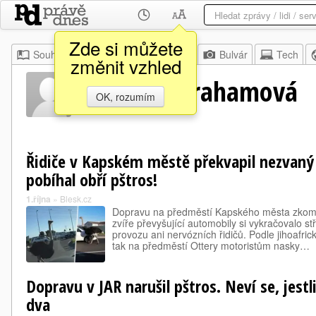
Zde si můžete
Souhrn
Moje
Z domova
Bulvár
Tech
změnit vzhled
Belinda Abrahamová
OK, rozumím
Řidiče v Kapském městě překvapil nezvaný h
pobíhal obří pštros!
1.října
»
Blesk.cz
Dopravu na předměstí Kapského města zkomp
zvíře převyšující automobily si vykračovalo 
provozu ani nervózních řidičů. Podle jihoafri
tak na předměstí Ottery motoristům nasky…
Dopravu v JAR narušil pštros. Neví se, jestl
dva