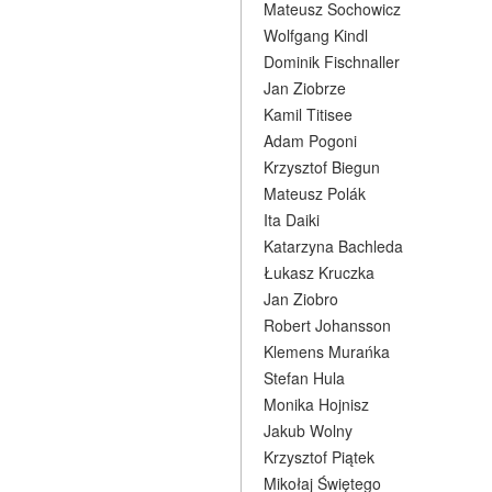
Mateusz Sochowicz
Wolfgang Kindl
Dominik Fischnaller
Jan Ziobrze
Kamil Titisee
Adam Pogoni
Krzysztof Biegun
Mateusz Polák
Ita Daiki
Katarzyna Bachleda
Łukasz Kruczka
Jan Ziobro
Robert Johansson
Klemens Murańka
Stefan Hula
Monika Hojnisz
Jakub Wolny
Krzysztof Piątek
Mikołaj Świętego