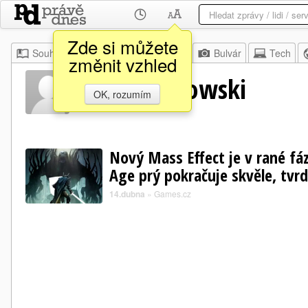
Zde si můžete
Souhrn
Moje
Z domova
Bulvár
Tech
změnit vzhled
Maciej Kurowski
OK, rozumím
Nový Mass Effect je v rané fá
Age prý pokračuje skvěle, tvr
14.dubna
»
Games.cz