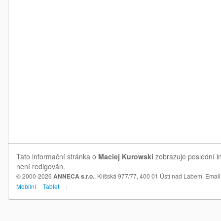
Tato informační stránka o
Maciej Kurowski
zobrazuje poslední in
není redigován.
© 2000-2026
ANNECA s.r.o.
, Klíšská 977/77, 400 01 Ústí nad Labem,
Email
Mobilní
Tablet
|