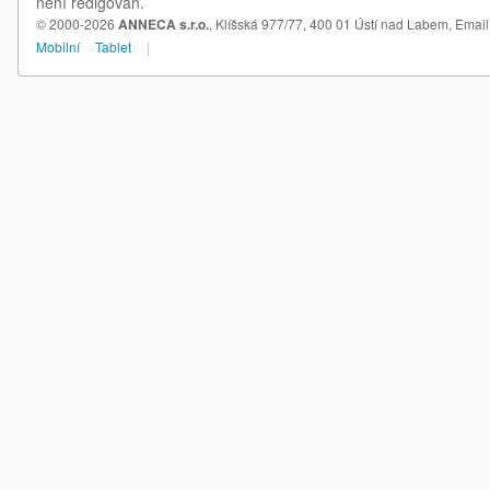
není redigován.
© 2000-2026
ANNECA s.r.o.
, Klíšská 977/77, 400 01 Ústí nad Labem,
Email
Mobilní
Tablet
|