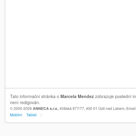
Tato informační stránka o
Marcela Mendez
zobrazuje poslední in
není redigován.
© 2000-2026
ANNECA s.r.o.
, Klíšská 977/77, 400 01 Ústí nad Labem,
Email
Mobilní
Tablet
|