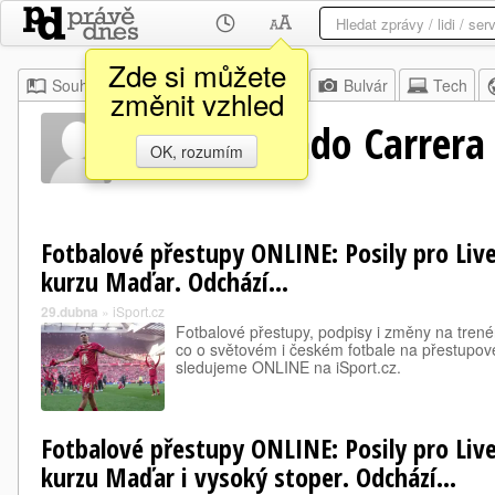
Zde si můžete
Souhrn
Moje
Z domova
Bulvár
Tech
změnit vzhled
Luis Fernando Carrera
OK, rozumím
Fotbalové přestupy ONLINE: Posily pro Live
kurzu Maďar. Odchází...
29.dubna
»
iSport.cz
Fotbalové přestupy, podpisy i změny na trené
co o světovém i českém fotbale na přestupové
sledujeme ONLINE na iSport.cz.
Fotbalové přestupy ONLINE: Posily pro Live
kurzu Maďar i vysoký stoper. Odchází...