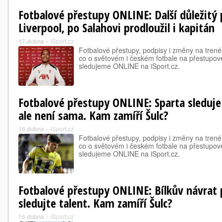
Fotbalové přestupy ONLINE: Další důležitý
Liverpool, po Salahovi prodloužil i kapitán
17.dubna
»
iSport.cz
Fotbalové přestupy, podpisy i změny na trené
co o světovém i českém fotbale na přestupové
sledujeme ONLINE na iSport.cz.
Fotbalové přestupy ONLINE: Sparta sleduje 
ale není sama. Kam zamíří Šulc?
16.dubna
»
iSport.cz
Fotbalové přestupy, podpisy i změny na trené
co o světovém i českém fotbale na přestupové
sledujeme ONLINE na iSport.cz.
Fotbalové přestupy ONLINE: Bílkův návrat 
sledujte talent. Kam zamíří Šulc?
16.dubna
»
iSport.cz