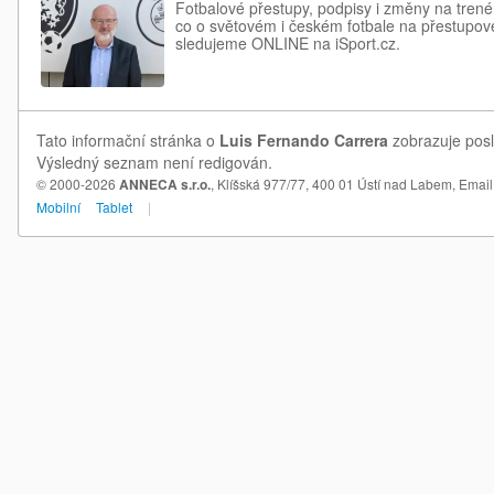
Fotbalové přestupy, podpisy i změny na trené
co o světovém i českém fotbale na přestupové
sledujeme ONLINE na iSport.cz.
Tato informační stránka o
Luis Fernando Carrera
zobrazuje posl
Výsledný seznam není redigován.
© 2000-2026
ANNECA s.r.o.
, Klíšská 977/77, 400 01 Ústí nad Labem,
Email
Mobilní
Tablet
|