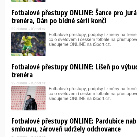
Fotbalové přestupy ONLINE: Šance pro Jur
trenéra, Dán po bídné sérii končí
22.dubna
»
iSport.cz
Fotbalové přestupy, podpisy i změny na trené
co o světovém i českém fotbale na přestupové
sledujeme ONLINE na iSport.cz.
Fotbalové přestupy ONLINE: Líšeň po výbu
trenéra
22.dubna
»
iSport.cz
Fotbalové přestupy, podpisy i změny na trené
co o světovém i českém fotbale na přestupové
sledujeme ONLINE na iSport.cz.
Fotbalové přestupy ONLINE: Pardubice nab
smlouvu, zároveň udržely odchovance
»
iSport.cz