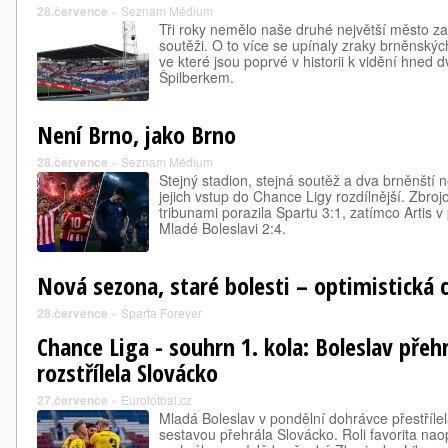
28.července
»
Seznam Médium
Tři roky nemělo naše druhé největší město za
soutěži. O to více se upínaly zraky brněnskýc
ve které jsou poprvé v historii k vidění hned
Špilberkem.
Není Brno, jako Brno
28.července
»
Seznam Médium
Stejný stadion, stejná soutěž a dva brněnští 
jejich vstup do Chance Ligy rozdílnější. Zbr
tribunami porazila Spartu 3:1, zatímco Artis 
Mladé Boleslavi 2:4.
Nová sezona, staré bolesti – optimistická cy
28.července
»
Sparta Forever
Chance Liga - souhrn 1. kola: Boleslav přehr
rozstřílela Slovácko
27.července
»
Eurofotbal.cz
Mladá Boleslav v pondělní dohrávce přestřílel
sestavou přehrála Slovácko. Roli favorita nao