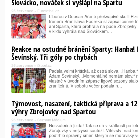
Slovácko, nováček si vyšlápl na Spartu
26.července
»
Eurofotbal.cz
Liberec v Doosan Areně překvapivě skolil Plz
trenéra Branislava Fodreka si zapsal cenné tři
ani Sparta, která prohrála na půdě Zbrojovky 
v klidu vyhrála nad Slováckem…
Reakce na ostudné bránění Sparty: Hanba! 
Ševínský. Tři góly po chybách
26.července
»
iSport.cz
Padala velmi kritická, až ostrá slova. „Hanba,
Adam Ševínský. „Momentálně nemám slov,“ ne
vlastně v úvodním zápase ligové sezony stalo
zranitelná. V sobotu večer podala n…
Týmovost, nasazení, taktická příprava a 12
výhry Zbrojovky nad Spartou
26.července
»
Seznam Médium
Neskutečná jízda! Tak se dá v krátkosti po le
Zbrojovky v nejvyšší soutěži. Vítězství nad l
podtrhlo správný směr, kterým se moravský v