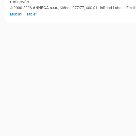
redigován.
© 2000-2026
ANNECA s.r.o.
, Klíšská 977/77, 400 01 Ústí nad Labem,
Email
Mobilní
Tablet
|