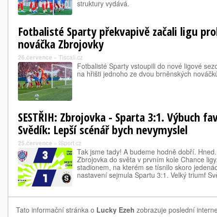
struktury vydává.
Fotbalisté Sparty překvapivě začali ligu pro
nováčka Zbrojovky
26.července
»
Tiscali.cz
Fotbalisté Sparty vstoupili do nové ligové s
na hřišti jednoho ze dvou brněnských nováčk
SESTŘIH: Zbrojovka - Sparta 3:1. Výbuch fav
Svědík: Lepší scénář bych nevymyslel
25.července
»
iSport.cz
Tak jsme tady! A budeme hodně dobří. Hned. 
Zbrojovka do světa v prvním kole Chance lig
stadionem, na kterém se tísnilo skoro jedenáct 
nastavení sejmula Spartu 3:1. Velký triumf 
Tato informační stránka o
Lucky Ezeh
zobrazuje poslední interne