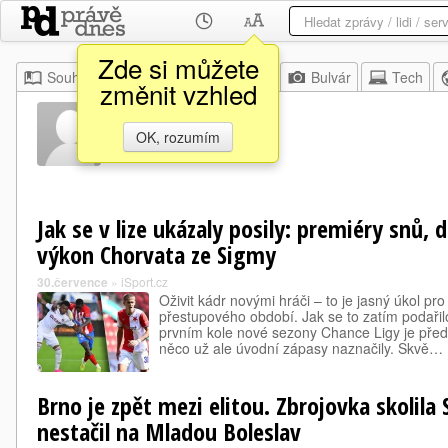
Zde si můžete
Souhrn
Moje
Z domova
Bulvár
Tech
změnit vzhled
Lucky Ezeh
OK, rozumím
Jak se v lize ukázaly posily: premiéry snů, dů
výkon Chorvata ze Sigmy
30.července
»
iSport.cz
Oživit kádr novými hráči – to je jasný úkol p
přestupového období. Jak se to zatím podaři
prvním kole nové sezony Chance Ligy je před
něco už ale úvodní zápasy naznačily. Skvě…
Brno je zpět mezi elitou. Zbrojovka skolila 
nestačil na Mladou Boleslav