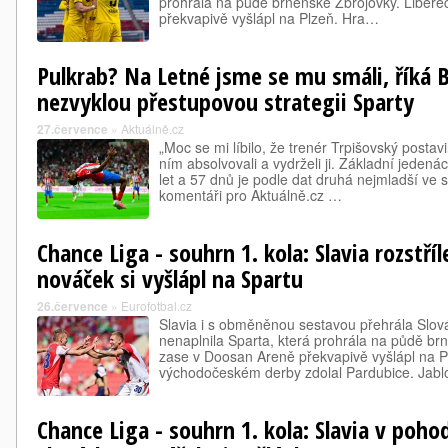
prohrála na půdě brněnské Zbrojovky. Libere
překvapivě vyšlápl na Plzeň. Hra…
Pulkrab? Na Letné jsme se mu smáli, říká B
nezvyklou přestupovou strategii Sparty
27.července
»
Aktuálně.cz
„Moc se mi líbilo, že trenér Trpišovský postavi
ním absolvovali a vydrželi ji. Základní jede
let a 57 dnů je podle dat druhá nejmladší ve slá
komentáři pro Aktuálně.cz …
Chance Liga - souhrn 1. kola: Slavia rozstříl
nováček si vyšlápl na Spartu
26.července
»
Eurofotbal.cz
Slavia i s obměněnou sestavou přehrála Slová
nenaplnila Sparta, která prohrála na půdě brn
zase v Doosan Areně překvapivě vyšlápl na P
východočeském derby zdolal Pardubice. Jab
Chance Liga - souhrn 1. kola: Slavia v poho