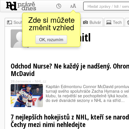
Zde si můžete
Souhrn
Moje
Z domova
Bulvár
Tech
změnit vzhled
Leon Draisaitl
OK, rozumím
Odchod Nurse? Ne každý je nadšený. Ohrom
McDavid
28.července
»
NHL.cz
Kapitán Edmontonu Connor McDavid promluvil
turnaji svého spoluhráče Zacha Hymana o ve
klubu, ta největší se pochopitelně týká kouče
do své dvanácté sezony v NHL a na stříd…
7 nejlepších hokejistů z NHL, kteří se narodi
Čechy mezi nimi nehledejte