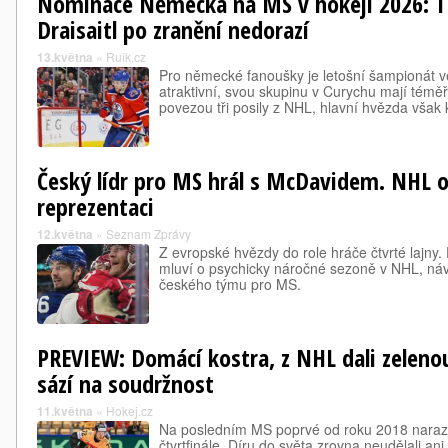
Nominace Německa na MS v hokeji 2026: Tř
Draisaitl po zranění nedorazí
13.května
»
Ruik.cz
Pro německé fanoušky je letošní šampionát v
atraktivní, svou skupinu v Curychu mají témě
povezou tři posily z NHL, hlavní hvězda však k
Český lídr pro MS hrál s McDavidem. NHL op
reprezentaci
12.května
»
Seznam Zprávy
Z evropské hvězdy do role hráče čtvrté lajny
mluví o psychicky náročné sezoně v NHL, návra
českého týmu pro MS.
PREVIEW: Domácí kostra, z NHL dali zeleno
sází na soudržnost
11.května
»
Hokej.cz
Na posledním MS poprvé od roku 2018 narazil
čtvrtfinále. Díru do světa zrovna neudělali an