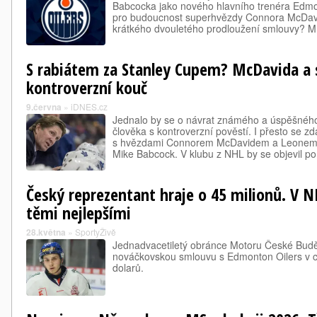
Babcocka jako nového hlavního trenéra Edmo
pro budoucnost superhvězdy Connora McDavid
krátkého dvouletého prodloužení smlouvy? 
S rabiátem za Stanley Cupem? McDavida a 
kontroverzní kouč
9.června
»
iDNES.cz
Jednalo by se o návrat známého a úspěšnéh
člověka s kontroverzní pověstí. I přesto se z
s hvězdami Connorem McDavidem a Leonem D
Mike Babcock. V klubu z NHL by se objevil p
Český reprezentant hraje o 45 milionů. V 
těmi nejlepšími
28.května
»
SportyŽivě
Jednadvacetiletý obránce Motoru České Budě
nováčkovskou smlouvu s Edmonton Oilers v c
dolarů.