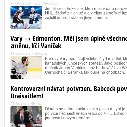
27.července
»
SportRevue.cz
Jen tři čeští hokejisté, kteří mají v datu naroz
NHL, žádný z nich už ale v elitní zámořské li
zajistil dobrou sklizeň jiným zemím.
Vary → Edmonton. Měl jsem úplně všechno,
změnu, líčí Vaníček
19.července
»
Hokej.cz
Karlovy Vary opouštějí všichni čtyři mladíci, kt
kanadských juniorských soutěží. Jako posledn
útočník Jonáš Vaníček, jenž bude válčit ve 
Černocha či Beránka tak bude na chodbách
Kontroverzní návrat potvrzen. Babcock po
Draisaitlem!
23.června
»
NHL.cz
Dlouho se o tom spekuloval a psalo a nyní je 
po více než šesti letech vrací do NHL. Edmonto
jmenovali novým trenérem.