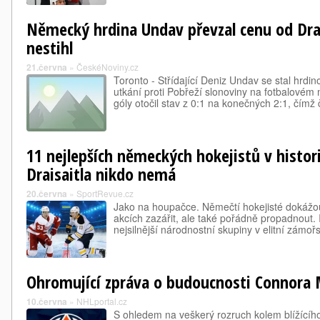
Německý hrdina Undav převzal cenu od Drai
nestihl
21.června
»
ČeskéNoviny.cz
Toronto - Střídající Deniz Undav se stal hrd
utkání proti Pobřeží slonoviny na fotbalovém
góly otočil stav z 0:1 na konečných 2:1, čímž
11 nejlepších německých hokejistů v histor
Draisaitla nikdo nemá
20.června
»
SportRevue.cz
Jako na houpačce. Němečtí hokejisté dokážo
akcích zazářit, ale také pořádně propadnout. 
nejsilnější národnostní skupiny v elitní zámořsk
Ohromující zpráva o budoucnosti Connora 
10.června
»
NHLportal.cz
S ohledem na veškerý rozruch kolem blížící