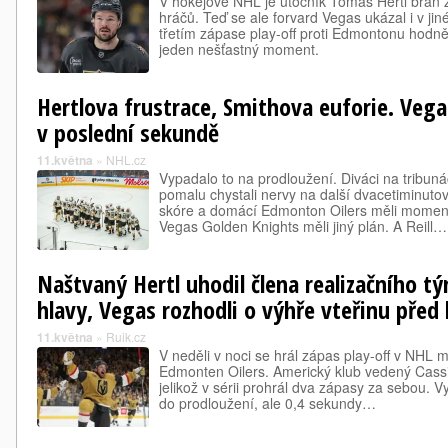
V hokejové NHL je útočník Tomáš Hertl brán z
hráčů. Teď se ale forvard Vegas ukázal i v jiné
třetím zápase play-off proti Edmontonu hodně f
jeden nešťastný moment.
Hertlova frustrace, Smithova euforie. Vega
v poslední sekundě
11.května
»
NHL.cz
Vypadalo to na prodloužení. Diváci na tribun
pomalu chystali nervy na další dvacetiminut
skóre a domácí Edmonton Oilers měli momen
Vegas Golden Knights měli jiný plán. A Reill…
Naštvaný Hertl uhodil člena realizačního 
hlavy, Vegas rozhodli o výhře vteřinu pře
11.května
»
Ruik.cz
V neděli v noci se hrál zápas play-off v NHL
Edmonten Oilers. Americký klub vedený Cassi
jelikož v sérii prohrál dva zápasy za sebou. 
do prodloužení, ale 0,4 sekundy…