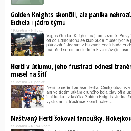
Golden Knights skončili, ale panika nehrozí
Eichela i jádro týmu
19.května
»
NHL.cz
Vegas Golden Knights mají po sezoně. Po vyř
off od Edmontonu se klub bude muset rychle p
plánování. Jedním z hlavních bodů bude budo
má před sebou poslední rok ze stávající os
Hertl v útlumu, jeho frustraci odnesl trené
musel na šití
11.května
»
iSport.cz
Není to série Tomáše Hertla. Český útočník 
ani ve třetím utkání druhého kola play off a 
incidentem z lavičky Golden Knights. Jednatřic
vystřídání z frustrace zlomit hokej…
Naštvaný Hertl šokoval fanoušky. Hokejkou 
11.května
»
NOVA Sport