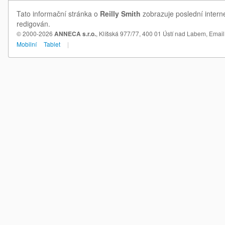
Tato informační stránka o
Reilly Smith
zobrazuje poslední interne
redigován.
© 2000-2026
ANNECA s.r.o.
, Klíšská 977/77, 400 01 Ústí nad Labem,
Email
Mobilní
Tablet
|