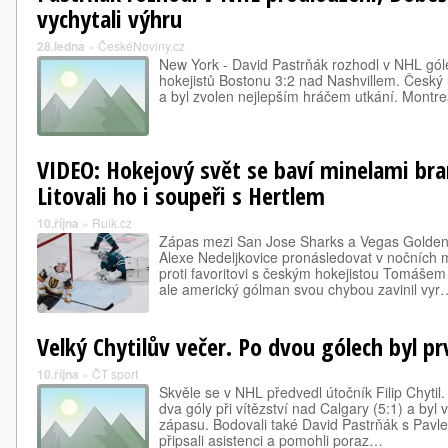
vychytali výhru
28.ledna
»
ČeskéNoviny.cz
New York - David Pastrňák rozhodl v NHL gól
hokejistů Bostonu 3:2 nad Nashvillem. Český út
a byl zvolen nejlepším hráčem utkání. Montrea
VIDEO: Hokejový svět se baví minelami bra
Litovali ho i soupeři s Hertlem
10.října
»
Ruik.cz
Zápas mezi San Jose Sharks a Vegas Golden
Alexe Nedeljkovice pronásledovat v nočních 
proti favoritovi s českým hokejistou Tomášem 
ale americký gólman svou chybou zavinil vyr
Velký Chytilův večer. Po dvou gólech byl p
10.října
»
ČT sport
Skvěle se v NHL předvedl útočník Filip Chytil.
dva góly při vítězství nad Calgary (5:1) a byl
zápasu. Bodovali také David Pastrňák s Pavl
připsali asistenci a pomohli poraz…