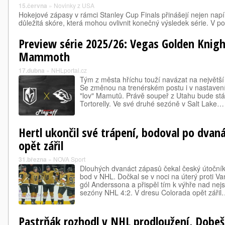
15.června
»
Novinky z USA
Hokejové zápasy v rámci Stanley Cup Finals přinášejí nejen napí
důležitá skóre, která mohou ovlivnit konečný výsledek série. V
Preview série 2025/26: Vegas Golden Knigh
Mammoth
17.dubna
»
NHLportal.cz
Tým z města hříchu touží navázat na největší 
Se změnou na trenérském postu i v nastavení
"lov" Mamutů. Právě soupeř z Utahu bude stá
Tortorelly. Ve své druhé sezóně v Salt Lake…
Hertl ukončil své trápení, bodoval po dvan
opět zářil
31.března
»
NOVA Sport
Dlouhých dvanáct zápasů čekal český útoční
bod v NHL. Dočkal se v noci na úterý proti Va
gól Anderssona a přispěl tím k výhře nad nej
sezóny NHL 4:2. V dresu Colorada opět záři
Pastrňák rozhodl v NHL prodloužení, Dobeš