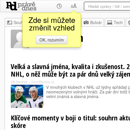
Zde si můžete
Souhrn
Moje
Z domova
Bulvár
Tech
změnit vzhled
Reilly Smith
OK, rozumím
Velká a slavná jména, kvalita i zkušenost. 
NHL, o něž může být za pár dnů velký záje
28.června
»
SportRevue.cz
V mnohých klubech v NHL už týdny spřádají plá
neomezenými volnými hráči. Za pár dní totiž b
velmi známá a slavná jména.
Klíčové momenty v boji o titul: souhrn ak
skóre