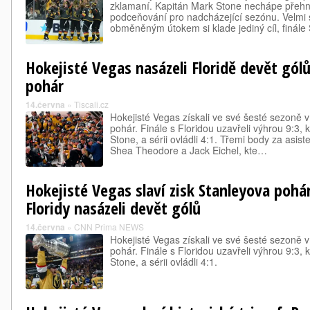
zklamaní. Kapitán Mark Stone nechápe přehn
podceňování pro nadcházející sezónu. Velmi 
obměněným útokem si klade jediný cíl, finál
Hokejisté Vegas nasázeli Floridě devět gólů
pohár
14.června
»
Tiscali.cz
Hokejisté Vegas získali ve své šesté sezoně
pohár. Finále s Floridou uzavřeli výhrou 9:3, k
Stone, a sérii ovládli 4:1. Třemi body za asisten
Shea Theodore a Jack Eichel, kte…
Hokejisté Vegas slaví zisk Stanleyova pohá
Floridy nasázeli devět gólů
14.června
»
CNN Prima NEWS
Hokejisté Vegas získali ve své šesté sezoně
pohár. Finále s Floridou uzavřeli výhrou 9:3, 
Stone, a sérii ovládli 4:1.