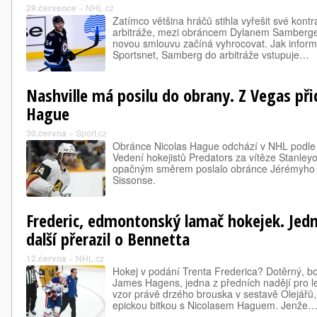
29.července
»
NHL.cz
Zatímco většina hráčů stihla vyřešit své kont
arbitráže, mezi obráncem Dylanem Samberge
novou smlouvu začíná vyhrocovat. Jak informo
Sportsnet, Samberg do arbitráže vstupuje…
Nashville má posilu do obrany. Z Vegas při
Hague
30.června
»
Sport.cz
Obránce Nicolas Hague odchází v NHL podle 
Vedení hokejistů Predators za vítěze Stanley
opačným směrem poslalo obránce Jérémyho 
Sissonse.
Frederic, edmontonský lamač hokejek. Jedn
další přerazil o Bennetta
12.června
»
NHL.cz
Hokej v podání Trenta Frederica? Dotěrný, bol
James Hagens, jedna z předních nadějí pro let
vzor právě drzého brouska v sestavě Olejářů,
epickou bitkou s Nicolasem Haguem. Jenže