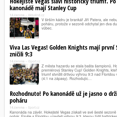
Hokejisté Vegas slaví historický triumf. Po
kanonádě mají Stanley Cup
14.června
»
Aktuálně.cz
V širším kádru je brankář Jiří Patera, ale ne
poháru, protože v sezoně odchytal jen dva due
vůbec.
Viva Las Vegas! Golden Knights mají první 
zničili 9:3
14.června
»
iSport.cz
Z města hazardu se stala bašta šampionů. Ho
premiérový Stanley Cup! Golden Knights, kteř
triumf stvrdili drtivou výhrou 9:3 nad Floridou 
(4:1 na zápasy). Rozhodujíc…
Rozhodnuto! Po kanonádě už je jasno o drži
poháru
14.června
»
Sport.cz
Kanonáda na závěr. Hokejisté Vegas získali ve své šesté sezon
pohár. Finále s Floridou uzavřeli výhrou 9:3, kterou řídil hattricke