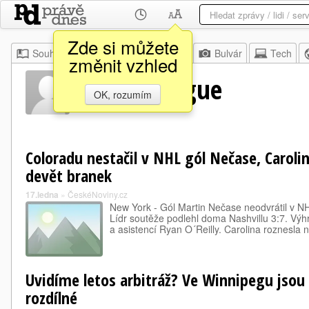
Zde si můžete
Souhrn
Moje
Z domova
Bulvár
Tech
změnit vzhled
Nicolas Hague
OK, rozumím
Coloradu nestačil v NHL gól Nečase, Carolin
devět branek
17.ledna
»
ČeskéNoviny.cz
New York - Gól Martin Nečase neodvrátil v NH
Lídr soutěže podlehl doma Nashvillu 3:7. Výhr
a asistencí Ryan O´Reilly. Carolina roznesla 
Uvidíme letos arbitráž? Ve Winnipegu jsou
rozdílné