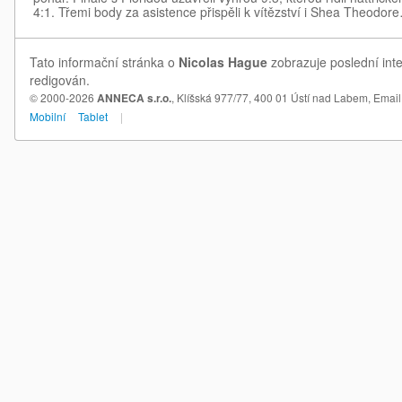
4:1. Třemi body za asistence přispěli k vítězství i Shea Theodor
Tato informační stránka o
Nicolas Hague
zobrazuje poslední inte
redigován.
© 2000-2026
ANNECA s.r.o.
, Klíšská 977/77, 400 01 Ústí nad Labem,
Email
Mobilní
Tablet
|