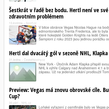
Šestkrát v řadě bez bodu. Hertl není ve své 
zdravotním problémem
13.května
»
Sport.cz
V bitce obránce Vegas Nicolas Hague na bod
edmontonského Trenta Frederica, ale to byla t
které hokejisté Golden Knights na ledě Oilers 
Šampioni z roku 2023 jsou jedinou porážku 
Hertl dal dvacátý gól v sezoně NHL, Klapka
31.ledna
»
ČeskéNoviny.cz
New York - Útočník Adam Klapka přispěl svou
NHL k výhře Calgary nad Anaheimem 4:1 a b
zápasu. Už na jedenáct utkání prodloužil Tom
Preview: Vegas má znovu obrovské cíle. Bu
Cup?
30.září
»
NHL.cz
Loňské vyřazení z osmifinále bylo ve Vegas 