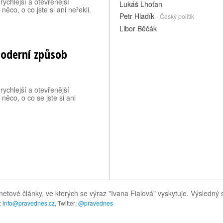
ychlejší a otevřenější
Lukáš Lhoťan
něco, o co jste si ani neřekli.
Petr Hladík
- Český politik
Libor Běčák
moderní způsob
ychlejší a otevřenější
 něco, o co se jste si ani
netové články, ve kterých se výraz "Ivana Fialová" vyskytuje. Výsledn
:
info@pravednes.cz
, Twitter:
@pravednes