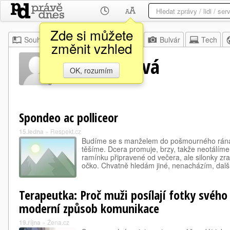
Zde si můžete
Souhrn
Moje
Z domova
Bulvár
Tech
změnit vzhled
Ivana Fialová
OK, rozumím
Spondeo ac polliceor
15.ledna
»
Respekt.cz
Budíme se s manželem do pošmourného rána
těšíme. Dcera promuje, brzy, takže neotálíme
ramínku připravené od večera, ale silonky zra
očko. Chvatně hledám jiné, nenacházím, dalš
Terapeutka: Proč muži posílají fotky svého 
moderní způsob komunikace
19.října
»
Žena.cz