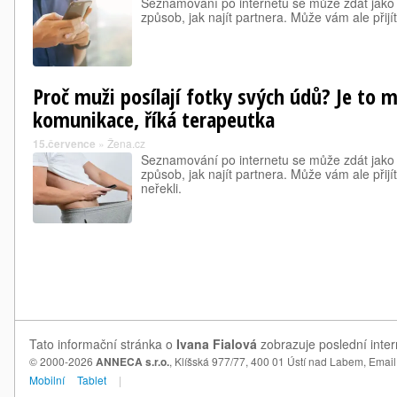
Seznamování po internetu se může zdát jako r
způsob, jak najít partnera. Může vám ale přijít 
Proč muži posílají fotky svých údů? Je to 
komunikace, říká terapeutka
15.července
»
Žena.cz
Seznamování po internetu se může zdát jako r
způsob, jak najít partnera. Může vám ale přijít
neřekli.
Tato informační stránka o
Ivana Fialová
zobrazuje poslední inter
© 2000-2026
ANNECA s.r.o.
, Klíšská 977/77, 400 01 Ústí nad Labem,
Email
Mobilní
Tablet
|