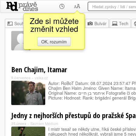
Zde si můžete
Souhrn
Moje
Z domova
Bulvár
Tech
změnit vzhled
Ben Haim
OK, rozumím
Ben Chajim, Itamar
9.července
»
valka.cz
Autor: RoBoT Datum: 08.07.2024 23:57:47 P
Chajim Ben Haim Jméno: Given Name: Itamar 
Original Name: איתמר בן חיים Fotografie či obrázek: Photograph or
Picture: Hodnost: Rank: brigádní generál Bri
Jedny z nejhorších přestupů do pražské Spa
25.února
»
Seznam Médium
I mistr tesař se někdy utne, říká české přísloví
nákupech hned několikrát, vybrali jsme 5 nev