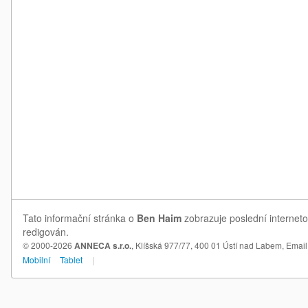
Tato informační stránka o
Ben Haim
zobrazuje poslední interneto
redigován.
© 2000-2026
ANNECA s.r.o.
, Klíšská 977/77, 400 01 Ústí nad Labem,
Email
Mobilní
Tablet
|