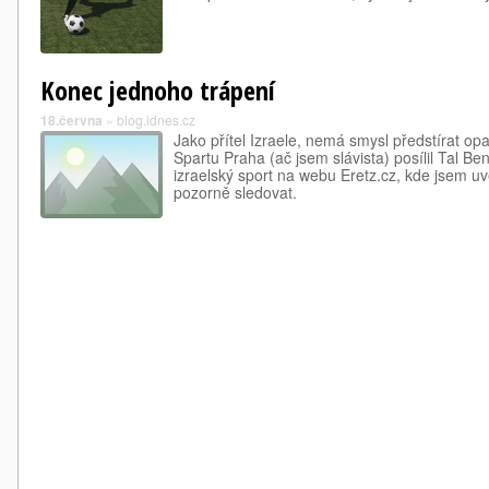
Konec jednoho trápení
18.června
»
blog.idnes.cz
Jako přítel Izraele, nemá smysl předstírat op
Spartu Praha (ač jsem slávista) posílil Tal B
izraelský sport na webu Eretz.cz, kde jsem 
pozorně sledovat.