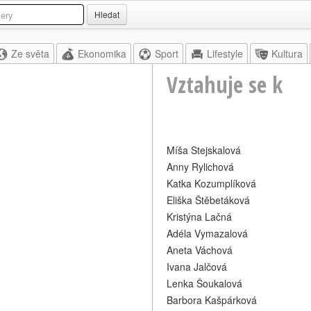
Hledat
Ze světa
Ekonomika
Sport
Lifestyle
Kultura
Vztahuje se k
Míša Stejskalová
Anny Rylichová
Katka Kozumplíková
Eliška Štěbetáková
Kristýna Lačná
Adéla Vymazalová
Aneta Váchová
Ivana Jalčová
Lenka Šoukalová
Barbora Kašpárková